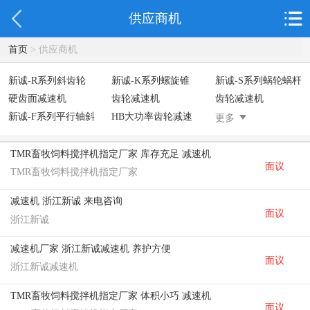
供应商机
首页
> 供应商机
新诚-R系列斜齿轮
新诚-K系列螺旋锥
新诚-S系列蜗轮蜗杆
硬齿面减速机
齿轮减速机
齿轮减速机
新诚-F系列平行轴斜
HB大功率齿轮减速
减速机汇总
更多
齿轮减速机
箱
数控冷切飞锯减速
机
TMR畜牧饲料搅拌机指定厂家 库存充足 减速机
面议
RX系列斜齿轮硬齿
NMRV蜗轮蜗杆减速
非标定制系列减速
TMR畜牧饲料搅拌机指定厂家
面减速机
机
机
减速机 浙江新诚 来电咨询
T系列螺旋锥齿轮转
面议
浙江新诚
向箱
减速机厂家 浙江新诚减速机 养护方便
面议
浙江新诚减速机
TMR畜牧饲料搅拌机指定厂家 体积小巧 减速机
面议