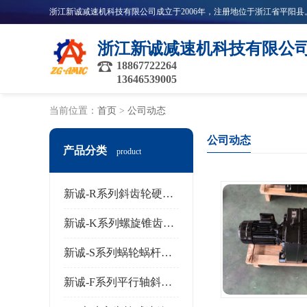
浙江新诚减速机科技有限公
18867722264
13646539005
当前位置：
首页
>
公司动态
公司动态
产品分类
product
新诚-R系列斜齿轮硬齿面减速机
新诚-K系列螺旋锥齿轮减速机
新诚-S系列蜗轮蜗杆齿轮减速机
新诚-F系列平行轴斜齿轮减速机