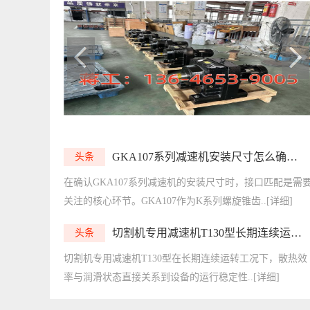
GKA107系列减速机安装尺寸怎么确认？新诚梳理常见接口匹配
头条
在确认GKA107系列减速机的安装尺寸时，接口匹配是需
关注的核心环节。GKA107作为K系列螺旋锥齿..[详细]
切割机专用减速机T130型长期连续运转，新诚提示散热与润滑要点
头条
切割机专用减速机T130型在长期连续运转工况下，散热效
率与润滑状态直接关系到设备的运行稳定性..[详细]