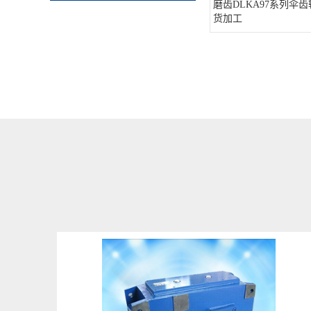
磨齿DLKA97系列伞齿
货加工