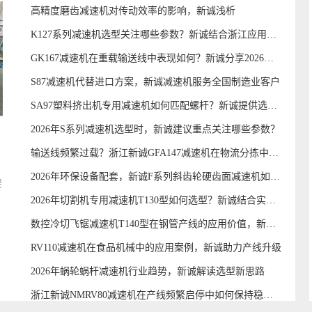
高精度磨齿减速机对传动效率的影响，新诚浅析
K127系列减速机选型关注哪些参数？新诚结合浙江应用场景解析
GK167减速机在重载输送线中表现如何？新诚分享2026年案例
S87减速机代替进口方案，新诚减速机服务全国制造业客户
SA97塑料挤出机专用减速机如何匹配螺杆？新诚提供选型参考
2026年S系列减速机选型时，新诚建议重点关注哪些参数？
输送线频繁过载？浙江新诚GFA147减速机在物流分拣中的选型参考
2026年环保设备配套，新诚F系列斜齿轮硬齿面减速机如何匹配工况？
要
2026年切割机专用减速机T130型如何选型？新诚结合实际工况解析
数控冷切飞锯减速机T140型在钢管产线的应用价值，新诚分享案例
RV110减速机在食品机械中的应用案例，新诚助力产线升级
2026年蜗轮蜗杆减速机行业趋势，新诚解读选型新思路
浙江新诚NMRV80减速机在产线频繁启停中如何保持稳定传动