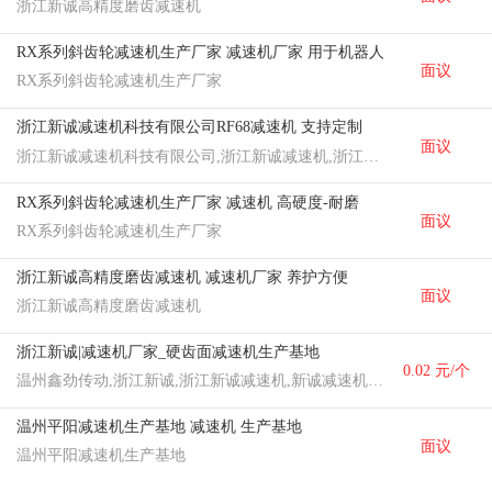
浙江新诚高精度磨齿减速机
RX系列斜齿轮减速机生产厂家 减速机厂家 用于机器人
面议
RX系列斜齿轮减速机生产厂家
浙江新诚减速机科技有限公司RF68减速机 支持定制
面议
浙江新诚减速机科技有限公司,浙江新诚减速机,浙江新诚,新诚减速机,XINCHENG减速机
RX系列斜齿轮减速机生产厂家 减速机 高硬度-耐磨
面议
RX系列斜齿轮减速机生产厂家
浙江新诚高精度磨齿减速机 减速机厂家 养护方便
面议
浙江新诚高精度磨齿减速机
浙江新诚|减速机厂家_硬齿面减速机生产基地
0.02 元/个
温州鑫劲传动,浙江新诚,浙江新诚减速机,新诚减速机,XINCHENG减速机
温州平阳减速机生产基地 减速机 生产基地
面议
温州平阳减速机生产基地