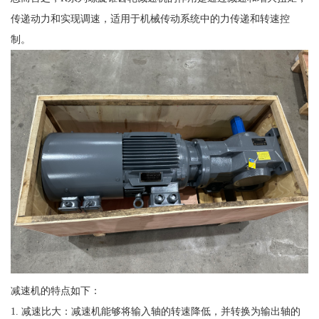
传递动力和实现调速，适用于机械传动系统中的力传递和转速控
制。
减速机的特点如下：
1. 减速比大：减速机能够将输入轴的转速降低，并转换为输出轴的