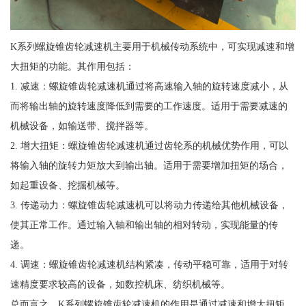
K系列螺旋锥齿轮减速机主要用于机械传动系统中，可实现减速和增
大扭矩的功能。其作用包括：
1. 减速：螺旋锥齿轮减速机通过将高速输入轴的旋转速度减小，从
而将输出轴的旋转速度降低到需要的工作速度。适用于需要减速的
机械设备，如输送带、搅拌器等。
2. 增大扭矩：螺旋锥齿轮减速机通过齿轮系的机械优势作用，可以
将输入轴的旋转力矩放大到输出轴。适用于需要增加扭矩的场合，
如起重设备、挖掘机械等。
3. 传递动力：螺旋锥齿轮减速机可以将动力传递给其他机械设备，
使其正常工作。通过输入轴和输出轴的相对转动，实现能量的传
递。
4. 调速：螺旋锥齿轮减速机结构紧凑，传动平稳可靠，适用于对转
速精度要求较高的设备，如数控机床、纺织机械等。
总而言之，K系列螺旋锥齿轮减速机的作用是通过减速和增大扭矩，