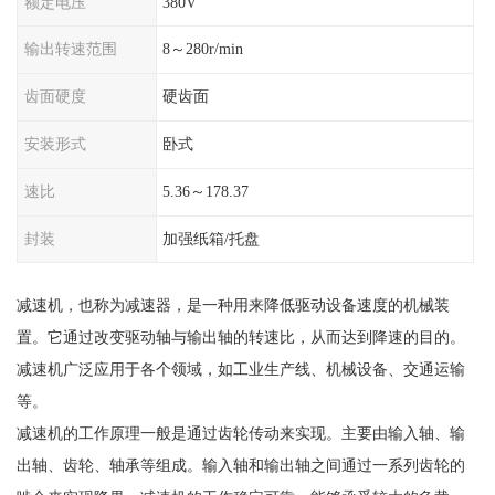
额定电压
380V
输出转速范围
8～280r/min
齿面硬度
硬齿面
安装形式
卧式
速比
5.36～178.37
封装
加强纸箱/托盘
减速机，也称为减速器，是一种用来降低驱动设备速度的机械装
置。它通过改变驱动轴与输出轴的转速比，从而达到降速的目的。
减速机广泛应用于各个领域，如工业生产线、机械设备、交通运输
等。
减速机的工作原理一般是通过齿轮传动来实现。主要由输入轴、输
出轴、齿轮、轴承等组成。输入轴和输出轴之间通过一系列齿轮的