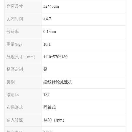
光斑尺寸
32*45um
关闭时间
<4.7
分辨率
0.15um
重量(kg)
18.1
外观尺寸（mm）
1110*570*189
是否定制
是
类别
摆线针轮减速机
减速比
187
布局形式
同轴式
输入转速
1450（rpm）