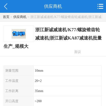
供应商机
首页
>
供应商机
> 浙江新诚减速机/K77/螺旋锥齿轮减速机|浙江新诚
KA87减速机批量生产_规模大
浙江新诚减速机/K77/螺旋锥齿轮
减速机|浙江新诚KA87减速机批量
生产_规模大
面议
测量范围
10mm
工作温度
20+2
工作距离
35mm
开口高度
>200