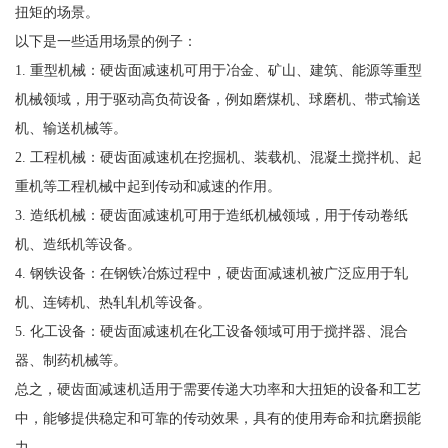
扭矩的场景。
以下是一些适用场景的例子：
1. 重型机械：硬齿面减速机可用于冶金、矿山、建筑、能源等重型
机械领域，用于驱动高负荷设备，例如磨煤机、球磨机、带式输送
机、输送机械等。
2. 工程机械：硬齿面减速机在挖掘机、装载机、混凝土搅拌机、起
重机等工程机械中起到传动和减速的作用。
3. 造纸机械：硬齿面减速机可用于造纸机械领域，用于传动卷纸
机、造纸机等设备。
4. 钢铁设备：在钢铁冶炼过程中，硬齿面减速机被广泛应用于轧
机、连铸机、热轧轧机等设备。
5. 化工设备：硬齿面减速机在化工设备领域可用于搅拌器、混合
器、制药机械等。
总之，硬齿面减速机适用于需要传递大功率和大扭矩的设备和工艺
中，能够提供稳定和可靠的传动效果，具有的使用寿命和抗磨损能
力。