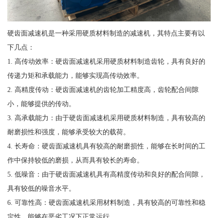
硬齿面减速机是一种采用硬质材料制造的减速机，其特点主要有以
下几点：
1. 高传动效率：硬齿面减速机采用硬质材料制造齿轮，具有良好的
传递力矩和承载能力，能够实现高传动效率。
2. 高精度传动：硬齿面减速机的齿轮加工精度高，齿轮配合间隙
小，能够提供的传动。
3. 高承载能力：由于硬齿面减速机采用硬质材料制造，具有较高的
耐磨损性和强度，能够承受较大的载荷。
4. 长寿命：硬齿面减速机具有较高的耐磨损性，能够在长时间的工
作中保持较低的磨损，从而具有较长的寿命。
5. 低噪音：由于硬齿面减速机具有高精度传动和良好的配合间隙，
具有较低的噪音水平。
6. 可靠性高：硬齿面减速机采用材料制造，具有较高的可靠性和稳
定性，能够在恶劣工况下正常运行。