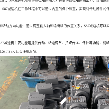
扭矩功能：S87减速机能够将高扭矩的输入力转变为低扭矩的输出力，增加
功能：S87减速机在工作过程中可以通过内置的保护装置，实现对传动部件
运动和转动方向功能：通过调整输入轴和输出轴的位置关系，S87减速机可
S87减速机主要功能是提供传动、转速调节、扭矩传递、保护等功能，能
正常运行和延长使用寿命。