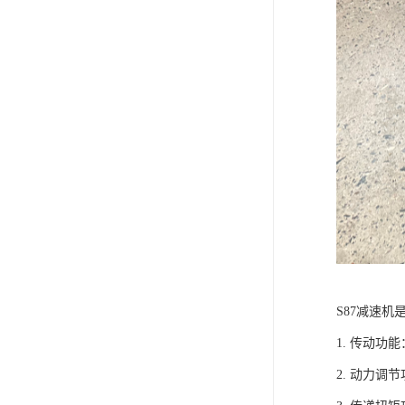
S87减速
1. 传动
2. 动力