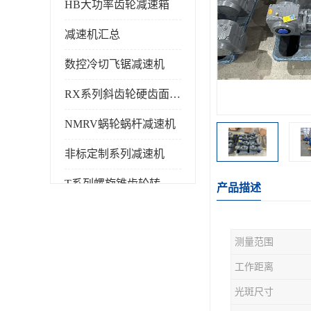
HB大功率齿轮减速箱
减速机汇总
数控冷切飞锯减速机
RX系列斜齿轮硬齿面减速机
NMRV蜗轮蜗杆减速机
非标定制系列减速机
T系列螺旋锥齿轮转向箱
产品描述
测量范围
工作距离
光斑尺寸