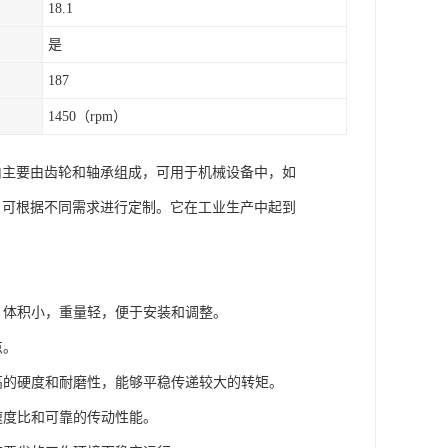
18.1
是
187
1450（rpm）
由主要由齿轮和轴承组成，可用于机械设备中，如
，可根据不同需求进行定制。它在工业生产中起到
凑，体积小，重量轻，便于安装和调整。
点。
较高的硬度和耐磨性，能够平稳传递较大的转矩。
速度比和可靠的传动性能。