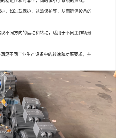
系统的稳定性和可靠性，同时减小了系统的负载。
的保护，如过载保护、过热保护等，从而确保设备的
以实现不同方向的运动和转动，适用于不同工作场景
够满足不同工业生产设备中的转速和功率要求，并