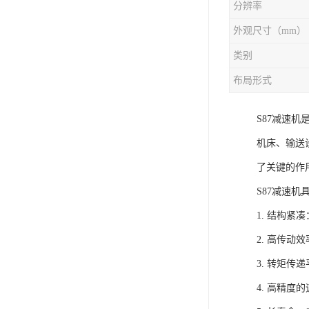
分辨率
外观尺寸（mm）
类别
布局形式
S87减速
机床、输送
了关键的作
S87减速机
1. 结构
2. 高传
3. 转矩
4. 高精