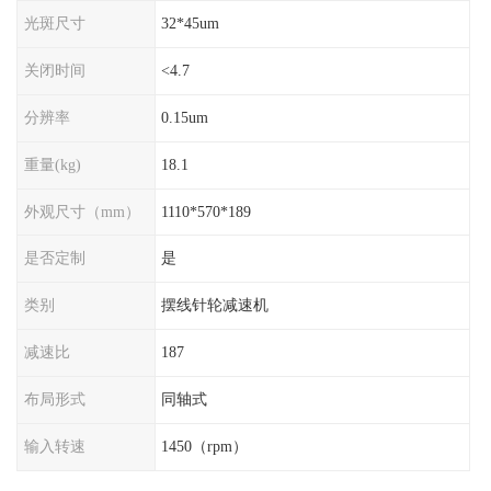
光斑尺寸
32*45um
关闭时间
<4.7
分辨率
0.15um
重量(kg)
18.1
外观尺寸（mm）
1110*570*189
是否定制
是
类别
摆线针轮减速机
减速比
187
布局形式
同轴式
输入转速
1450（rpm）