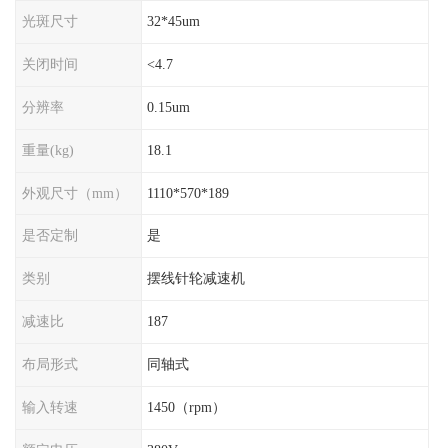
光斑尺寸
32*45um
关闭时间
<4.7
分辨率
0.15um
重量(kg)
18.1
外观尺寸（mm）
1110*570*189
是否定制
是
类别
摆线针轮减速机
减速比
187
布局形式
同轴式
输入转速
1450（rpm）