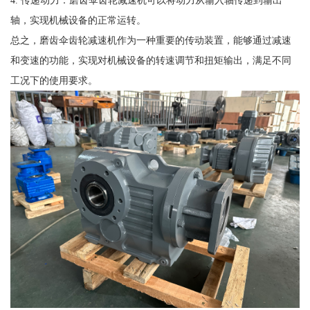
4. 传递动力：磨齿伞齿轮减速机可以将动力从输入轴传递到输出
轴，实现机械设备的正常运转。
总之，磨齿伞齿轮减速机作为一种重要的传动装置，能够通过减速
和变速的功能，实现对机械设备的转速调节和扭矩输出，满足不同
工况下的使用要求。