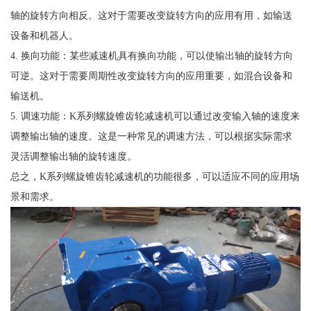
轴的旋转方向相反。这对于需要改变旋转方向的应用有用，如输送
设备和机器人。
4. 换向功能：某些减速机具有换向功能，可以使输出轴的旋转方向
可逆。这对于需要周期性改变旋转方向的应用重要，如混合设备和
输送机。
5. 调速功能：K系列螺旋锥齿轮减速机可以通过改变输入轴的速度来
调整输出轴的速度。这是一种常见的调速方法，可以根据实际需求
灵活调整输出轴的旋转速度。
总之，K系列螺旋锥齿轮减速机的功能很多，可以适应不同的应用场
景和需求。