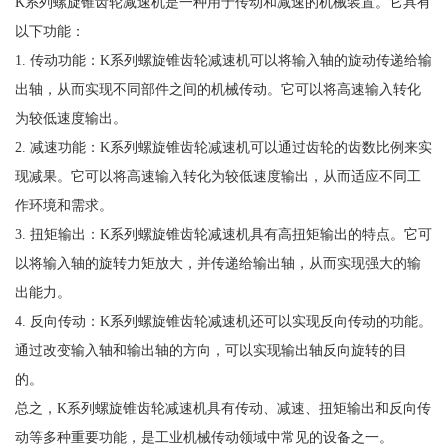
K系列螺旋锥齿轮减速机是一种用于传动和减速的机械装置。它具有
以下功能：
1. 传动功能：K系列螺旋锥齿轮减速机可以将输入轴的旋动传递给输
出轴，从而实现不同部件之间的机械传动。它可以将高速输入转化
为较低速度输出。
2. 减速功能：K系列螺旋锥齿轮减速机可以通过齿轮的齿数比例来实
现减果。它可以将高速输入转化为较低速度输出，从而适应不同工
作环境和需求。
3. 扭矩输出：K系列螺旋锥齿轮减速机具有高扭矩输出的特点。它可
以将输入轴的旋转力矩放大，并传递给输出轴，从而实现强大的输
出能力。
4. 反向传动：K系列螺旋锥齿轮减速机还可以实现反向传动的功能。
通过改变输入轴和输出轴的方向，可以实现输出轴反向旋转的目
的。
总之，K系列螺旋锥齿轮减速机具有传动、减速、扭矩输出和反向传
动等多种重要功能，是工业机械传动领域中常见的设备之一。