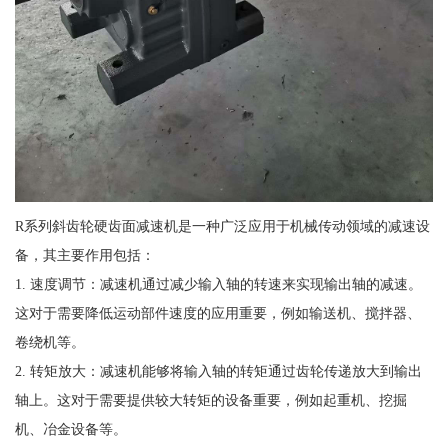
R系列斜齿轮硬齿面减速机是一种广泛应用于机械传动领域的减速设
备，其主要作用包括：
1. 速度调节：减速机通过减少输入轴的转速来实现输出轴的减速。
这对于需要降低运动部件速度的应用重要，例如输送机、搅拌器、
卷绕机等。
2. 转矩放大：减速机能够将输入轴的转矩通过齿轮传递放大到输出
轴上。这对于需要提供较大转矩的设备重要，例如起重机、挖掘
机、冶金设备等。