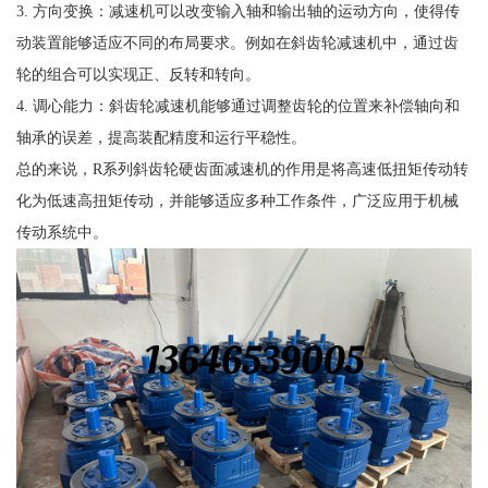
3. 方向变换：减速机可以改变输入轴和输出轴的运动方向，使得传
动装置能够适应不同的布局要求。例如在斜齿轮减速机中，通过齿
轮的组合可以实现正、反转和转向。
4. 调心能力：斜齿轮减速机能够通过调整齿轮的位置来补偿轴向和
轴承的误差，提高装配精度和运行平稳性。
总的来说，R系列斜齿轮硬齿面减速机的作用是将高速低扭矩传动转
化为低速高扭矩传动，并能够适应多种工作条件，广泛应用于机械
传动系统中。