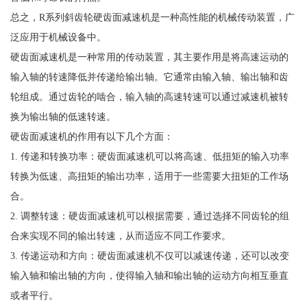
总之，R系列斜齿轮硬齿面减速机是一种高性能的机械传动装置，广
泛应用于机械设备中。
硬齿面减速机是一种常用的传动装置，其主要作用是将高速运动的
输入轴的转速降低并传递给输出轴。它通常由输入轴、输出轴和齿
轮组成。通过齿轮的啮合，输入轴的高速转速可以通过减速机被转
换为输出轴的低速转速。
硬齿面减速机的作用有以下几个方面：
1. 传递和转换功率：硬齿面减速机可以将高速、低扭矩的输入功率
转换为低速、高扭矩的输出功率，适用于一些需要大扭矩的工作场
合。
2. 调整转速：硬齿面减速机可以根据需要，通过选择不同齿轮的组
合来实现不同的输出转速，从而适应不同工作要求。
3. 传递运动和方向：硬齿面减速机不仅可以减速传递，还可以改变
输入轴和输出轴的方向，使得输入轴和输出轴的运动方向相互垂直
或者平行。