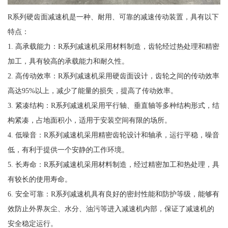
R系列硬齿面减速机是一种、耐用、可靠的减速传动装置，具有以下
特点：
1. 高承载能力：R系列减速机采用材料制造，齿轮经过热处理和精密
加工，具有较高的承载能力和耐久性。
2. 高传动效率：R系列减速机采用硬齿面设计，齿轮之间的传动效率
高达95%以上，减少了能量的损失，提高了传动效率。
3. 紧凑结构：R系列减速机采用平行轴、垂直轴等多种结构形式，结
构紧凑，占地面积小，适用于安装空间有限的场所。
4. 低噪音：R系列减速机采用精密齿轮设计和轴承，运行平稳，噪音
低，有利于提供一个安静的工作环境。
5. 长寿命：R系列减速机采用材料制造，经过精密加工和热处理，具
有较长的使用寿命。
6. 安全可靠：R系列减速机具有良好的密封性能和防护等级，能够有
效防止外界灰尘、水分、油污等进入减速机内部，保证了减速机的
安全稳定运行。