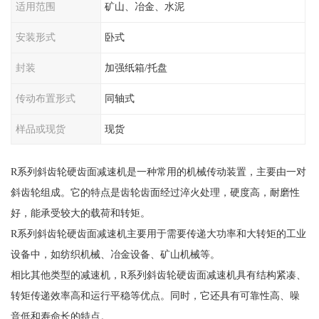
适用范围
矿山、冶金、水泥
安装形式
卧式
封装
加强纸箱/托盘
传动布置形式
同轴式
样品或现货
现货
R系列斜齿轮硬齿面减速机是一种常用的机械传动装置，主要由一对
斜齿轮组成。它的特点是齿轮齿面经过淬火处理，硬度高，耐磨性
好，能承受较大的载荷和转矩。
R系列斜齿轮硬齿面减速机主要用于需要传递大功率和大转矩的工业
设备中，如纺织机械、冶金设备、矿山机械等。
相比其他类型的减速机，R系列斜齿轮硬齿面减速机具有结构紧凑、
转矩传递效率高和运行平稳等优点。同时，它还具有可靠性高、噪
音低和寿命长的特点。