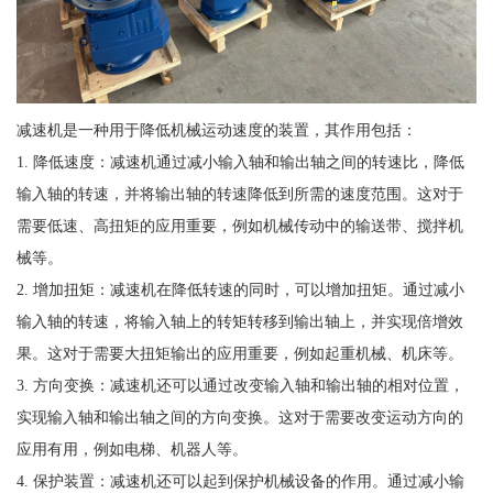
减速机是一种用于降低机械运动速度的装置，其作用包括：
1. 降低速度：减速机通过减小输入轴和输出轴之间的转速比，降低
输入轴的转速，并将输出轴的转速降低到所需的速度范围。这对于
需要低速、高扭矩的应用重要，例如机械传动中的输送带、搅拌机
械等。
2. 增加扭矩：减速机在降低转速的同时，可以增加扭矩。通过减小
输入轴的转速，将输入轴上的转矩转移到输出轴上，并实现倍增效
果。这对于需要大扭矩输出的应用重要，例如起重机械、机床等。
3. 方向变换：减速机还可以通过改变输入轴和输出轴的相对位置，
实现输入轴和输出轴之间的方向变换。这对于需要改变运动方向的
应用有用，例如电梯、机器人等。
4. 保护装置：减速机还可以起到保护机械设备的作用。通过减小输