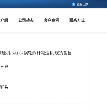
资质认证
司介绍
公司动态
客户案例
联系方式
速机/SAF67蜗轮蜗杆减速机|现货销售
/台 起
平阳县