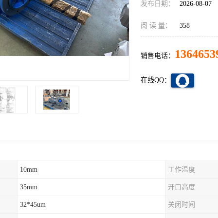
发布日期：
2026-08-07
阅 读 量：
358
1364653
销售电话：
在线QQ：
10mm
工作温度
35mm
开口高度
32*45um
关闭时间