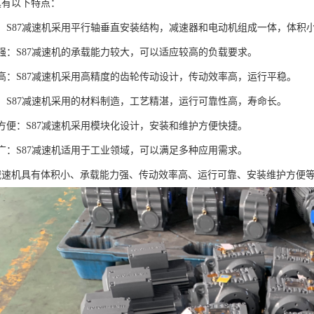
具有以下特点：
紧凑：S87减速机采用平行轴垂直安装结构，减速器和电动机组成一体，体
力强：S87减速机的承载能力较大，可以适应较高的负载要求。
效率高：S87减速机采用高精度的齿轮传动设计，传动效率高，运行平稳。
可靠：S87减速机采用的材料制造，工艺精湛，运行可靠性高，寿命长。
护方便：S87减速机采用模块化设计，安装和维护方便快捷。
围广：S87减速机适用于工业领域，可以满足多种应用需求。
7减速机具有体积小、承载能力强、传动效率高、运行可靠、安装维护方便