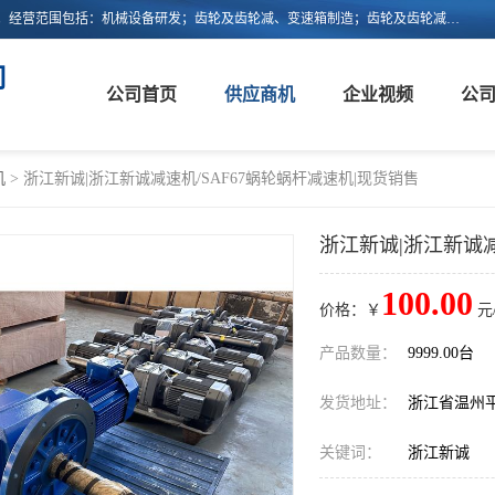
浙江新诚减速机科技有限公司成立于2006年，注册地位于浙江省平阳县。经营范围包括：机械设备研发；齿轮及齿轮减、变速箱制造；齿轮及齿轮减、变速箱销售；轴承、齿轮和传动部件制造；轴承、齿轮和传动部件销售；货物进出口；技术进出口等。
司
公司首页
供应商机
企业视频
公
机
> 浙江新诚|浙江新诚减速机/SAF67蜗轮蜗杆减速机|现货销售
浙江新诚|浙江新诚减
100.00
价格：￥
元
产品数量：
9999.00台
发货地址：
浙江省温州
关键词：
浙江新诚