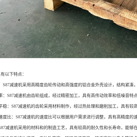
具有以下特点：
紧凑：S87减速机采用高精度齿轮传动和高强度的铝合金外壳设计，结构紧
动效率：S87减速机由齿轮组成，经过精密加工，具有高传动效率和低噪音特
传递平稳：S87减速机的齿轮采用材料制作，经过热处理和磨削加工，具有
度的速度比：S87减速机的速度比可以根据用户需求进行调整，具有高精度的
命：S87减速机采用的材料和的制造工艺，具有较高的耐久性和长寿命，能