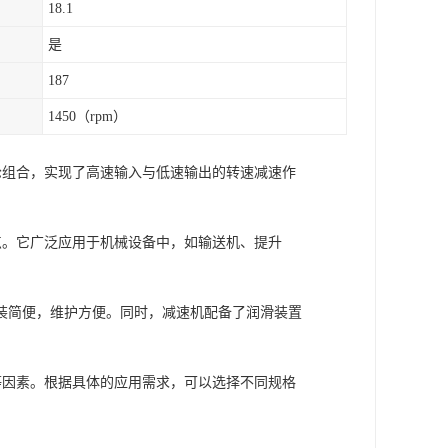
18.1
是
187
1450（rpm）
轮组合，实现了高速输入与低速输出的转速减速作
点。它广泛应用于机械设备中，如输送机、提升
装简便，维护方便。同时，减速机配备了润滑装置
等因素。根据具体的应用需求，可以选择不同规格