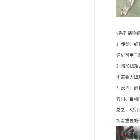
S系列蜗轮
1. 传动
速机可用于
2. 增加
于需要大扭
3. 反向
转门、自动
总之，S系
挥着重要的