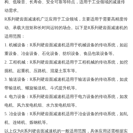
构、低噪音、长寿命、安全可靠等特点，适用于工业领域的减速传
动需求。
R系列硬齿面减速机广泛应用于工业领域，主要适用于需要高精度传
动、承载大扭矩和长时间运转的场合。以下是R系列硬齿面减速机的
适用范围：
1. 机械设备：R系列硬齿面减速机适用于机械设备的传动系统，如起
重设备、冶金设备、石化设备、纺织设备、食品包装设备等。
2. 工程机械：R系列硬齿面减速机适用于工程机械的传动系统，如挖
掘机、起重机、压路机、混凝土泵车等。
3. 输送设备：R系列硬齿面减速机适用于输送设备的传动系统，如皮
带输送机、螺旋输送机、斗式提升机等。
4. 电力设备：R系列硬齿面减速机适用于电力设备的传动系统，如发
电机、风力发电机组、水力发电机组等。
5. 冶金设备：R系列硬齿面减速机适用于冶金设备的传动系统，如轧
机、连铸机、炼钢机等。
以上仅为R系列硬齿面减速机的一般适用范围，具体应用还需根据实