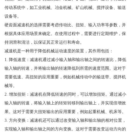
传动系统中，如工业机械、冶金机械、矿山机械、搅拌设备、输送
设备等。
硬齿面减速机的选择需要考虑传动比、扭矩、输入功率等参数，并
根据具体应用场景来确定。在使用过程中，需要进行定期维护，保
持润滑和清洁，以保证其正常运行和寿命。
减速机是一种用于降低机械运动速度的装置，其作用包括：
1. 降低速度：减速机通过减小输入轴和输出轴之间的转速比，降低
输入轴的转速，并将输出轴的转速降低到所需的速度范围。这对于
需要低速、高扭矩的应用重要，例如机械传动中的输送带、搅拌机
械等。
2. 增加扭矩：减速机在降低转速的同时，可以增加扭矩。通过减小
输入轴的转速，将输入轴上的转矩转移到输出轴上，并实现倍增效
果。这对于需要大扭矩输出的应用重要，例如起重机械、机床等。
3. 方向变换：减速机还可以通过改变输入轴和输出轴的相对位置，
实现输入轴和输出轴之间的方向变换。这对于需要改变运动方向的