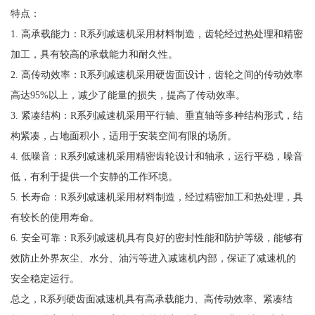
特点：
1. 高承载能力：R系列减速机采用材料制造，齿轮经过热处理和精密
加工，具有较高的承载能力和耐久性。
2. 高传动效率：R系列减速机采用硬齿面设计，齿轮之间的传动效率
高达95%以上，减少了能量的损失，提高了传动效率。
3. 紧凑结构：R系列减速机采用平行轴、垂直轴等多种结构形式，结
构紧凑，占地面积小，适用于安装空间有限的场所。
4. 低噪音：R系列减速机采用精密齿轮设计和轴承，运行平稳，噪音
低，有利于提供一个安静的工作环境。
5. 长寿命：R系列减速机采用材料制造，经过精密加工和热处理，具
有较长的使用寿命。
6. 安全可靠：R系列减速机具有良好的密封性能和防护等级，能够有
效防止外界灰尘、水分、油污等进入减速机内部，保证了减速机的
安全稳定运行。
总之，R系列硬齿面减速机具有高承载能力、高传动效率、紧凑结