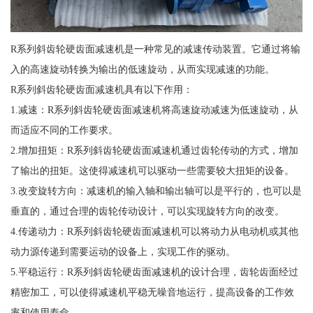
R系列斜齿轮硬齿面减速机是一种常见的减速传动装置。它通过将输
入的高速旋动转换为输出的低速旋动，从而实现减速的功能。
R系列斜齿轮硬齿面减速机具有以下作用：
1.减速：R系列斜齿轮硬齿面减速机将高速旋动减速为低速旋动，从
而适应不同的工作要求。
2.增加扭矩：R系列斜齿轮硬齿面减速机通过齿轮传动的方式，增加
了输出的扭矩。这使得减速机可以驱动一些需要较大扭矩的设备。
3.改变旋转方向：减速机的输入轴和输出轴可以是平行的，也可以是
垂直的，通过合理的齿轮传动设计，可以实现旋转方向的改变。
4.传递动力：R系列斜齿轮硬齿面减速机可以将动力从电动机或其他
动力源传递到需要运动的设备上，实现工作的驱动。
5.平稳运行：R系列斜齿轮硬齿面减速机的设计合理，齿轮齿面经过
精密加工，可以使得减速机平稳无噪音地运行，提高设备的工作效
率和使用寿命。