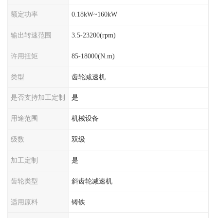
额定功率
0.18kW~160kW
输出转速范围
3.5-23200(rpm)
许用扭矩
85-18000(N.m)
类型
齿轮减速机
是否支持加工定制
是
用途范围
机械设备
级数
双级
加工定制
是
齿轮类型
斜齿轮减速机
适用原料
铸铁