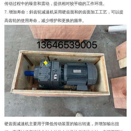
传动过程中的噪音和震动，提供相对较平稳的工作环境。
7. 增加寿命：斜齿轮减速机采用硬齿面和的齿面加工工艺，可以提
高齿轮的使用寿命，减少维护和更换的频率。
硬齿面减速机主要用于降低传动装置的输出转速，并增加输出扭