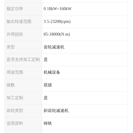
额定功率
0.18kW~160kW
输出转速范围
3.5-23200(rpm)
许用扭矩
85-18000(N.m)
类型
齿轮减速机
是否支持加工定制
是
用途范围
机械设备
级数
双级
加工定制
是
齿轮类型
斜齿轮减速机
适用原料
铸铁