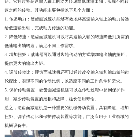
矩。它通过将高速输入轴上的动力传递给低速输出轴，实现不同转
速之间的传动。其功能主要包括以下几个方面：
1. 传递动力：硬齿面减速机能够有效地将高速输入轴上的动力传递
给低速输出轴，完成动力传递的功能。
2. 降低转速：硬齿面减速机可以将高速输入轴的转速降低到所需的
低速输出轴转速，满足不同工作需求。
3. 增加扭矩：减速器可以通过齿轮传动的方式增加输出轴的扭矩，
提供更大的输出力矩。
4. 调节传动比：硬齿面减速机还可以通过改变输入轴和输出轴的齿
轮配比，实现不同的传动比例，以适应不同的工作条件和需求。
5. 保护传动装置：硬齿面减速机还可以在传动过程中起到保护作
用，减少传动装置的磨损和故障，延长使用寿命。
总之，硬齿面减速机是一种重要的机械传动装置，具有降速、增加
扭矩、调节传动比和保护传动装置等功能，广泛应用于工业领域的
机械设备中。