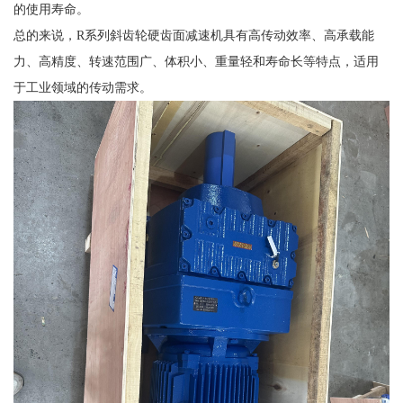
的使用寿命。
总的来说，R系列斜齿轮硬齿面减速机具有高传动效率、高承载能
力、高精度、转速范围广、体积小、重量轻和寿命长等特点，适用
于工业领域的传动需求。