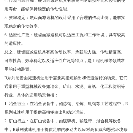
4. 传动可靠性高：硬齿面减速机具有较高的耐磨损性能和较长的使
用寿命，能够保持稳定的传动性能。
5. 效率稳定：硬齿面减速机的设计采用了合理的传动比例，能够实
现稳定的传动效率。
6. 适应性广泛：硬齿面减速机可以适应工况和工作环境，具有较高
的适应性。
总之，硬齿面减速机具有高传动效率、承载能力强、传动精度高、
可靠性高、效率稳定以及适应性广泛等特点，是工程机械等领域常
用的传动装置。
R系列硬齿面减速机适用于需要高扭矩输出和低速运转的场景。它们
通常用于重型机械设备如冶金、矿山、水泥、造纸、化工和纺织等
行业。具体的适用场景包括：
1. 冶金行业：在冶金设备中，如炼钢、冶炼、轧钢等工艺过程中，R
系列减速机用于提供高扭矩输出和稳定运转。
2. 矿山行业：在矿山设备中，如破碎机、输送带、混合机等设备
中，R系列减速机用于提供足够的驱动力以应对高负载和恶劣环境条