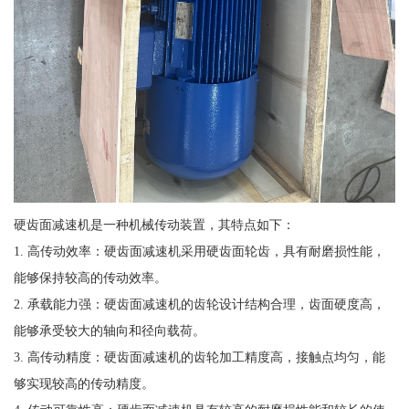
硬齿面减速机是一种机械传动装置，其特点如下：
1. 高传动效率：硬齿面减速机采用硬齿面轮齿，具有耐磨损性能，
能够保持较高的传动效率。
2. 承载能力强：硬齿面减速机的齿轮设计结构合理，齿面硬度高，
能够承受较大的轴向和径向载荷。
3. 高传动精度：硬齿面减速机的齿轮加工精度高，接触点均匀，能
够实现较高的传动精度。