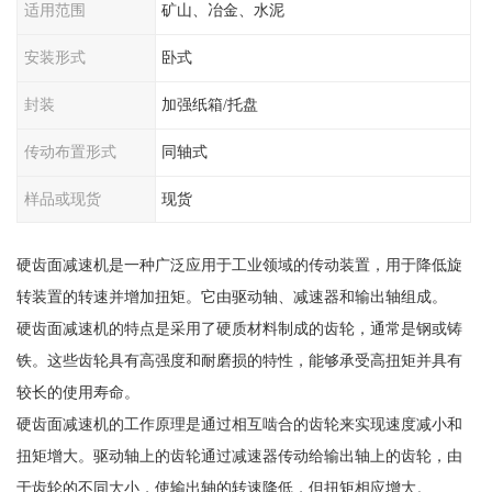
适用范围
矿山、冶金、水泥
安装形式
卧式
封装
加强纸箱/托盘
传动布置形式
同轴式
样品或现货
现货
硬齿面减速机是一种广泛应用于工业领域的传动装置，用于降低旋
转装置的转速并增加扭矩。它由驱动轴、减速器和输出轴组成。
硬齿面减速机的特点是采用了硬质材料制成的齿轮，通常是钢或铸
铁。这些齿轮具有高强度和耐磨损的特性，能够承受高扭矩并具有
较长的使用寿命。
硬齿面减速机的工作原理是通过相互啮合的齿轮来实现速度减小和
扭矩增大。驱动轴上的齿轮通过减速器传动给输出轴上的齿轮，由
于齿轮的不同大小，使输出轴的转速降低，但扭矩相应增大。