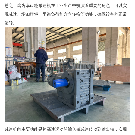
总之，磨齿伞齿轮减速机在工业生产中扮演着重要的角色，可以实
现减速、增加扭矩、平衡负荷和方向转换等功能，确保设备的正常
运转。
减速机的主要功能是将高速运动的输入轴减速传动到输出轴，实现