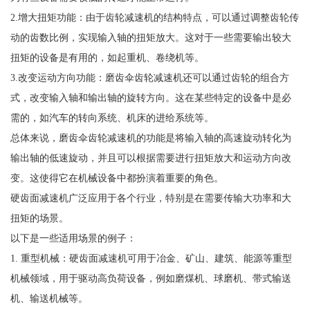
2.增大扭矩功能：由于齿轮减速机的结构特点，可以通过调整齿轮传
动的齿数比例，实现输入轴的扭矩放大。这对于一些需要输出较大
扭矩的设备是有用的，如起重机、卷绕机等。
3.改变运动方向功能：磨齿伞齿轮减速机还可以通过齿轮的组合方
式，改变输入轴和输出轴的旋转方向。这在某些特定的设备中是必
需的，如汽车的转向系统、机床的进给系统等。
总体来说，磨齿伞齿轮减速机的功能是将输入轴的高速旋动转化为
输出轴的低速旋动，并且可以根据需要进行扭矩放大和运动方向改
变。这使得它在机械设备中都扮演着重要的角色。
硬齿面减速机广泛应用于各个行业，特别是在需要传输大功率和大
扭矩的场景。
以下是一些适用场景的例子：
1. 重型机械：硬齿面减速机可用于冶金、矿山、建筑、能源等重型
机械领域，用于驱动高负荷设备，例如磨煤机、球磨机、带式输送
机、输送机械等。