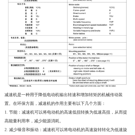
减速机是一种用于降低电动机输出转速和增加转矩的机械传动装
置。在环保方面，减速机的作用主要有以下几个方面：
1. 节能：减速机可以将电动机的高速低扭转换为低速高扭，从而提
高能量利用率，减少能源消耗。
2. 减少噪音和振动：减速机可以将电动机的高速旋转转化为低速旋