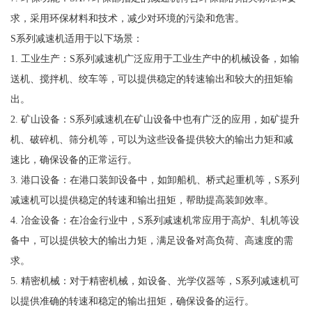
求，采用环保材料和技术，减少对环境的污染和危害。
S系列减速机适用于以下场景：
1. 工业生产：S系列减速机广泛应用于工业生产中的机械设备，如输
送机、搅拌机、绞车等，可以提供稳定的转速输出和较大的扭矩输
出。
2. 矿山设备：S系列减速机在矿山设备中也有广泛的应用，如矿提升
机、破碎机、筛分机等，可以为这些设备提供较大的输出力矩和减
速比，确保设备的正常运行。
3. 港口设备：在港口装卸设备中，如卸船机、桥式起重机等，S系列
减速机可以提供稳定的转速和输出扭矩，帮助提高装卸效率。
4. 冶金设备：在冶金行业中，S系列减速机常应用于高炉、轧机等设
备中，可以提供较大的输出力矩，满足设备对高负荷、高速度的需
求。
5. 精密机械：对于精密机械，如设备、光学仪器等，S系列减速机可
以提供准确的转速和稳定的输出扭矩，确保设备的运行。