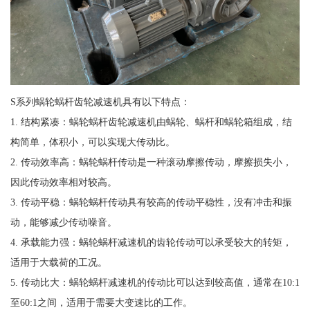
S系列蜗轮蜗杆齿轮减速机具有以下特点：
1. 结构紧凑：蜗轮蜗杆齿轮减速机由蜗轮、蜗杆和蜗轮箱组成，结
构简单，体积小，可以实现大传动比。
2. 传动效率高：蜗轮蜗杆传动是一种滚动摩擦传动，摩擦损失小，
因此传动效率相对较高。
3. 传动平稳：蜗轮蜗杆传动具有较高的传动平稳性，没有冲击和振
动，能够减少传动噪音。
4. 承载能力强：蜗轮蜗杆减速机的齿轮传动可以承受较大的转矩，
适用于大载荷的工况。
5. 传动比大：蜗轮蜗杆减速机的传动比可以达到较高值，通常在10:1
至60:1之间，适用于需要大变速比的工作。