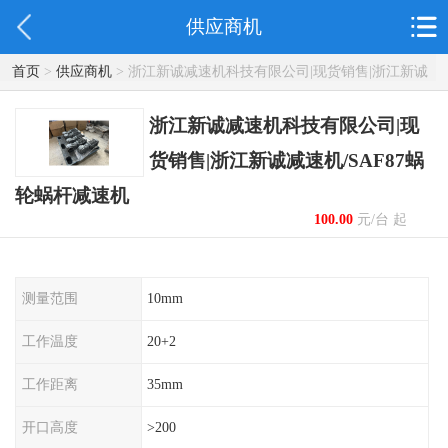
供应商机
首页
>
供应商机
> 浙江新诚减速机科技有限公司|现货销售|浙江新诚
减速机/SAF87蜗轮蜗杆减速机
浙江新诚减速机科技有限公司|现
货销售|浙江新诚减速机/SAF87蜗
轮蜗杆减速机
100.00
元/台 起
测量范围
10mm
工作温度
20+2
工作距离
35mm
开口高度
>200