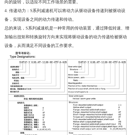
向的旋转，以适应不同工作场景的需要。
4. 传递动力：S系列减速机可以将动力从驱动设备传递到被驱动设
备，实现设备之间的动力传递和传动。
总的来说，S系列减速机是一种常用的传动装置，通过降低转速、增
加输出扭矩和转换旋转方向来实现将驱动设备的动力传递给被驱动
设备，从而满足不同设备的工作要求。