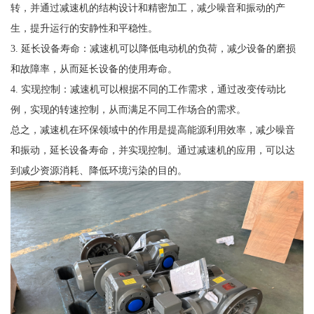
转，并通过减速机的结构设计和精密加工，减少噪音和振动的产
生，提升运行的安静性和平稳性。
3. 延长设备寿命：减速机可以降低电动机的负荷，减少设备的磨损
和故障率，从而延长设备的使用寿命。
4. 实现控制：减速机可以根据不同的工作需求，通过改变传动比
例，实现的转速控制，从而满足不同工作场合的需求。
总之，减速机在环保领域中的作用是提高能源利用效率，减少噪音
和振动，延长设备寿命，并实现控制。通过减速机的应用，可以达
到减少资源消耗、降低环境污染的目的。