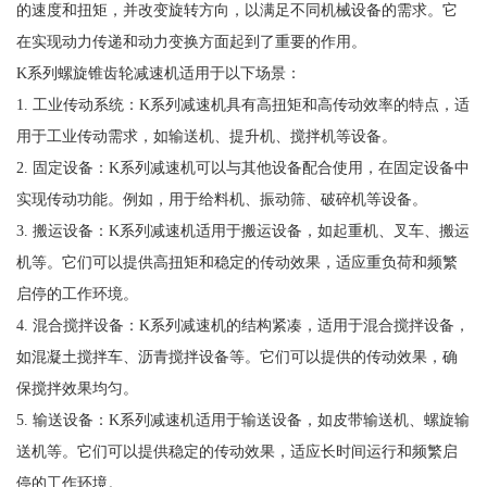
的速度和扭矩，并改变旋转方向，以满足不同机械设备的需求。它
在实现动力传递和动力变换方面起到了重要的作用。
K系列螺旋锥齿轮减速机适用于以下场景：
1. 工业传动系统：K系列减速机具有高扭矩和高传动效率的特点，适
用于工业传动需求，如输送机、提升机、搅拌机等设备。
2. 固定设备：K系列减速机可以与其他设备配合使用，在固定设备中
实现传动功能。例如，用于给料机、振动筛、破碎机等设备。
3. 搬运设备：K系列减速机适用于搬运设备，如起重机、叉车、搬运
机等。它们可以提供高扭矩和稳定的传动效果，适应重负荷和频繁
启停的工作环境。
4. 混合搅拌设备：K系列减速机的结构紧凑，适用于混合搅拌设备，
如混凝土搅拌车、沥青搅拌设备等。它们可以提供的传动效果，确
保搅拌效果均匀。
5. 输送设备：K系列减速机适用于输送设备，如皮带输送机、螺旋输
送机等。它们可以提供稳定的传动效果，适应长时间运行和频繁启
停的工作环境。