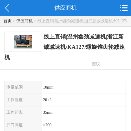
供应商机
首页
>
供应商机
> 线上直销|温州鑫劲减速机|浙江新诚减速机/KA127/
螺旋锥齿轮减速机
线上直销|温州鑫劲减速机|浙江新
诚减速机/KA127/螺旋锥齿轮减速
机
面议
测量范围
10mm
工作温度
20+2
工作距离
35mm
开口高度
>200