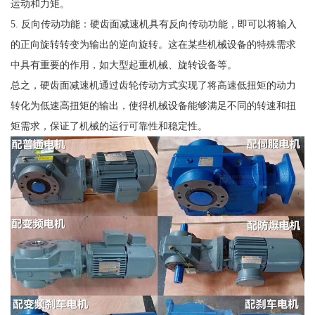
运动和力矩。
5. 反向传动功能：硬齿面减速机具有反向传动功能，即可以将输入
的正向旋转转变为输出的逆向旋转。这在某些机械设备的特殊需求
中具有重要的作用，如大型起重机械、旋转设备等。
总之，硬齿面减速机通过齿轮传动方式实现了将高速低扭矩的动力
转化为低速高扭矩的输出，使得机械设备能够满足不同的转速和扭
矩需求，保证了机械的运行可靠性和稳定性。