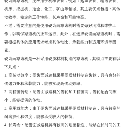
硬齿面减速机广泛应用于机械设备，例如：起重设备、输送设备、
机床、挖掘机、冶金、化工、矿山等领域。其主要优点包括：高传
动效率、稳定的工作性能、长寿命和可靠性高。
不过，需要注意的是使用硬齿面减速机时需要做好润滑和维护工
作，以确保减速机的正常运行。此外，在选择硬齿面减速机时，需
要根据具体的应用需求考虑其传动比、承载能力和适用环境等因
素。
硬齿面减速机是一种采用硬质材料制造的减速机，其特点主要有以
下几点：
1. 高传动效率：硬齿面减速机采用硬质材料制造齿轮，具有良好的
传递力矩和承载能力，能够实现高传动效率。
2. 高精度传动：硬齿面减速机的齿轮加工精度高，齿轮配合间隙
小，能够提供的传动。
3. 高承载能力：由于硬齿面减速机采用硬质材料制造，具有较高的
耐磨损性和强度，能够承受较大的载荷。
4. 长寿命：硬齿面减速机具有较高的耐磨损性，能够在长时间的工