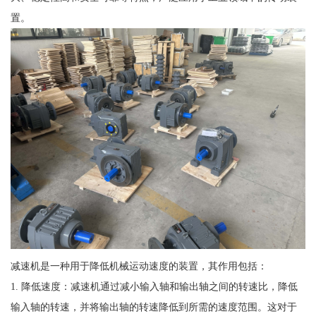
置。
减速机是一种用于降低机械运动速度的装置，其作用包括：
1. 降低速度：减速机通过减小输入轴和输出轴之间的转速比，降低
输入轴的转速，并将输出轴的转速降低到所需的速度范围。这对于