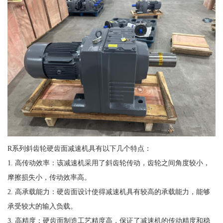
R系列斜齿轮硬齿面减速机具有以下几个特点：
1. 高传动效率：该减速机采用了斜齿轮传动，齿轮之间角度较小，
摩擦损失小，传动效率高。
2. 高承载能力：硬齿面设计使得减速机具有较高的承载能力，能够
承受较大的输入负载。
3. 高精度：硬齿面制造工艺精度高，保证了减速机的传动精度和稳