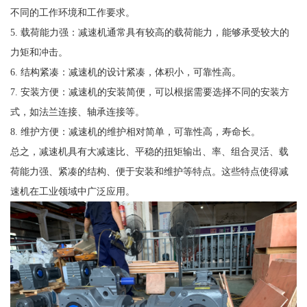
不同的工作环境和工作要求。
5. 载荷能力强：减速机通常具有较高的载荷能力，能够承受较大的
力矩和冲击。
6. 结构紧凑：减速机的设计紧凑，体积小，可靠性高。
7. 安装方便：减速机的安装简便，可以根据需要选择不同的安装方
式，如法兰连接、轴承连接等。
8. 维护方便：减速机的维护相对简单，可靠性高，寿命长。
总之，减速机具有大减速比、平稳的扭矩输出、率、组合灵活、载
荷能力强、紧凑的结构、便于安装和维护等特点。这些特点使得减
速机在工业领域中广泛应用。