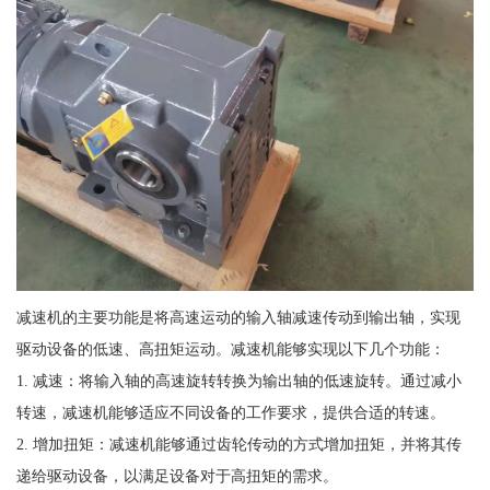
减速机的主要功能是将高速运动的输入轴减速传动到输出轴，实现
驱动设备的低速、高扭矩运动。减速机能够实现以下几个功能：
1. 减速：将输入轴的高速旋转转换为输出轴的低速旋转。通过减小
转速，减速机能够适应不同设备的工作要求，提供合适的转速。
2. 增加扭矩：减速机能够通过齿轮传动的方式增加扭矩，并将其传
递给驱动设备，以满足设备对于高扭矩的需求。