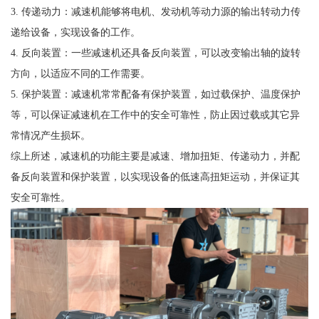
3. 传递动力：减速机能够将电机、发动机等动力源的输出转动力传
递给设备，实现设备的工作。
4. 反向装置：一些减速机还具备反向装置，可以改变输出轴的旋转
方向，以适应不同的工作需要。
5. 保护装置：减速机常常配备有保护装置，如过载保护、温度保护
等，可以保证减速机在工作中的安全可靠性，防止因过载或其它异
常情况产生损坏。
综上所述，减速机的功能主要是减速、增加扭矩、传递动力，并配
备反向装置和保护装置，以实现设备的低速高扭矩运动，并保证其
安全可靠性。