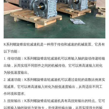
K系列螺旋锥齿轮减速机是一种用于传动和减速的机械装置。它具有
以下功能：
1. 传动功能：K系列螺旋锥齿轮减速机可以将输入轴的旋动传递给输
出轴，从而实现不同部件之间的机械传动。它可以将高速输入转化
为较低速度输出。
2. 减速功能：K系列螺旋锥齿轮减速机可以通过齿轮的齿数比例来实
现减果。它可以将高速输入转化为较低速度输出，从而适应不同工
作环境和需求。
3. 扭矩输出：K系列螺旋锥齿轮减速机具有高扭矩输出的特点。它可
以将输入轴的旋转力矩放大，并传递给输出轴，从而实现强大的输