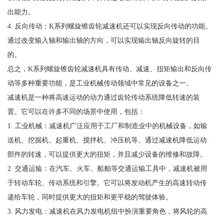
出能力。
4. 反向传动：K系列螺旋锥齿轮减速机还可以实现反向传动的功能。
通过改变输入轴和输出轴的方向，可以实现输出轴反向旋转的目
的。
总之，K系列螺旋锥齿轮减速机具有传动、减速、扭矩输出和反向传
动等多种重要功能，是工业机械传动领域中常见的设备之一。
减速机是一种将高速运动的动力通过齿轮传动系统降低转速的装
置。它可以在许多不同的场景中使用，包括：
1. 工业机械：减速机广泛应用于工厂和制造业中的机械设备，如输
送机、挖掘机、起重机、搅拌机、冲压机等。通过减速机降低运动
部件的转速，可以提供更大的扭矩，并且减少设备的维修和故障。
2. 交通运输：在汽车、火车、船舶等交通运输工具中，减速机被用
于转动车轮、传动系统和引擎。它可以将发动机产生的高速转动传
递给车轮，同时提供更大的扭矩和更平稳的驾驶体验。
3. 风力发电：减速机在风力发电机组中扮演重要角色，将风轮的高