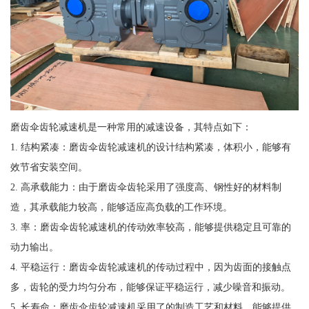
磨齿伞齿轮减速机是一种常用的减速设备，其特点如下：
1. 结构紧凑：磨齿伞齿轮减速机的设计结构紧凑，体积小，能够有
效节省安装空间。
2. 高承载能力：由于磨齿伞齿轮采用了强度高、钢性好的材料制
造，其承载能力较高，能够适应高负载的工作环境。
3. 率：磨齿伞齿轮减速机的传动效率较高，能够提供稳定且可靠的
动力输出。
4. 平稳运行：磨齿伞齿轮减速机的传动过程中，因为齿面的接触点
多，齿轮的受力均匀分布，能够保证平稳运行，减少噪音和振动。
5. 长寿命：磨齿伞齿轮减速机采用了的制造工艺和材料，能够提供