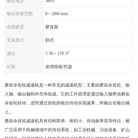
额定电压
380V
输出转速范围
8～280r/min
齿面硬度
硬齿面
安装形式
卧式
速比
5.36～178.37
封装
加强纸箱/托盘
磨齿伞齿轮减速机是一种常见的减速机型，主要由磨齿伞齿轮、输
入轴、输出轴和外壳等组成。它的工作原理是通过输入轴带动磨齿
伞齿轮转动，进而通过齿轮的啮合传动实现减果，终输出在输出轴
上。
磨齿伞齿轮减速机具有结构简单、体积小、传动效率高等特点，被
广泛应用于机械领域中的传动系统，如工业机械、冶金设备、矿山