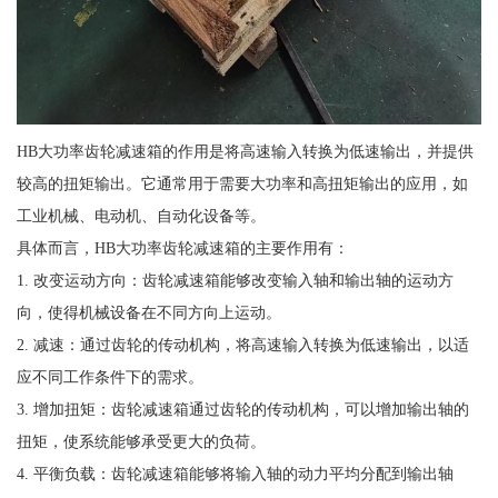
HB大功率齿轮减速箱的作用是将高速输入转换为低速输出，并提供
较高的扭矩输出。它通常用于需要大功率和高扭矩输出的应用，如
工业机械、电动机、自动化设备等。
具体而言，HB大功率齿轮减速箱的主要作用有：
1. 改变运动方向：齿轮减速箱能够改变输入轴和输出轴的运动方
向，使得机械设备在不同方向上运动。
2. 减速：通过齿轮的传动机构，将高速输入转换为低速输出，以适
应不同工作条件下的需求。
3. 增加扭矩：齿轮减速箱通过齿轮的传动机构，可以增加输出轴的
扭矩，使系统能够承受更大的负荷。
4. 平衡负载：齿轮减速箱能够将输入轴的动力平均分配到输出轴