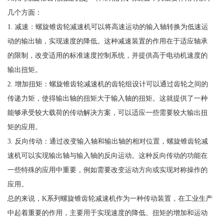
几个方面：
1. 减速：螺旋锥齿轮减速机可以将高速运动的输入轴转换为低速运
动的输出轴，实现速度的降低。这种减速装置的作用在于适应轴承
的限制，改变适用的标准速度控制系统，并提供高于电动机速度的
输出扭矩。
2. 增加扭矩：螺旋锥齿轮减速机的齿轮组设计可以通过齿轮之间的
传递力矩，使得输出轴的扭矩大于输入轴的扭矩。这就提供了一种
能够承受较大载荷的传动解决方案，可以适应一些需要较大输出扭
矩的应用。
3. 反向传动：通过改变输入轴和输出轴的相对位置，螺旋锥齿轮减
速机可以实现输出轴与输入轴的反向运动。这种反向传动的功能在
一些特殊的应用中重要，例如需要改变运动方向或实现对称操作的
应用。
总的来说，K系列螺旋锥齿轮减速机作为一种传动装置，在工业生产
中起着重要的作用，主要用于实现速度的降低、扭矩的增加和运动