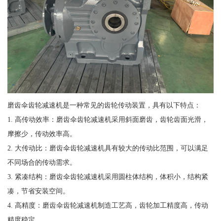
磨齿伞齿轮减速机是一种常见的齿轮传动装置，具有以下特点：
1. 高传动效率：磨齿伞齿轮减速机采用斜面磨齿，齿轮齿面光滑，
摩擦少，传动效率高。
2. 大传动比：磨齿伞齿轮减速机具有较大的传动比范围，可以满足
不同场合的传动需求。
3. 紧凑结构：磨齿伞齿轮减速机采用圆柱体结构，体积小，结构紧
凑，节省安装空间。
4. 高精度：磨齿伞齿轮减速机制造工艺高，齿轮加工精度高，传动
精度稳定。