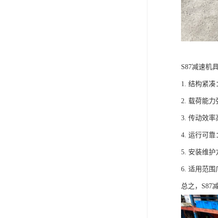
S87减速机
1. 结构
2. 载荷能
3. 传动
4. 运行
5. 安装维
6. 适用范
总之，S8