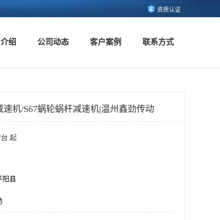
资质认证
司介绍
公司动态
客户案例
联系方式
速机/S67蜗轮蜗杆减速机|温州鑫劲传动
/台 起
平阳县
动