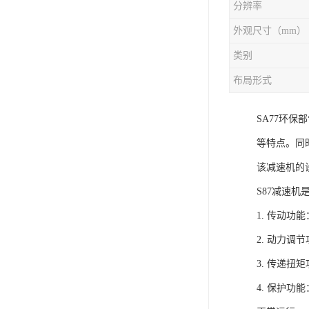
分辨率
外观尺寸（mm）
类别
布局形式
SA77环
等特点。同
该减速机的
S87减速
1. 传动
2. 动力
3. 传递
4. 保护