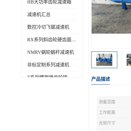
HB大功率齿轮减速箱
减速机汇总
数控冷切飞锯减速机
RX系列斜齿轮硬齿面减速机
NMRV蜗轮蜗杆减速机
非标定制系列减速机
T系列螺旋锥齿轮转向箱
产品描述
测量范围
工作距离
光斑尺寸