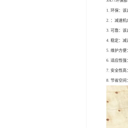
SA77环保
1. 环保
2. ：减
3. 可靠
4. 稳定
5. 维护
6. 适应
7. 安全
8. 节省