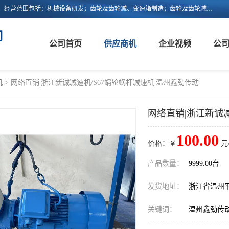
浙江新诚减速机科技有限公司成立于2006年，注册地位于浙江省平阳县。经营范围包括：机械设备研发；齿轮及齿轮减、变速箱制造；齿轮及齿轮减、变速箱销售；轴承、齿轮和传动部件制造；轴承、齿轮和传动部件销售；货物进出口；技术进出口等。
司
公司首页
供应商机
企业视频
公
机
> 网络直销|浙江新诚减速机/S67蜗轮蜗杆减速机|温州鑫劲传动
网络直销|浙江新诚减
100.00
价格：￥
元
产品数量：
9999.00台
发货地址：
浙江省温州
关键词：
温州鑫劲传