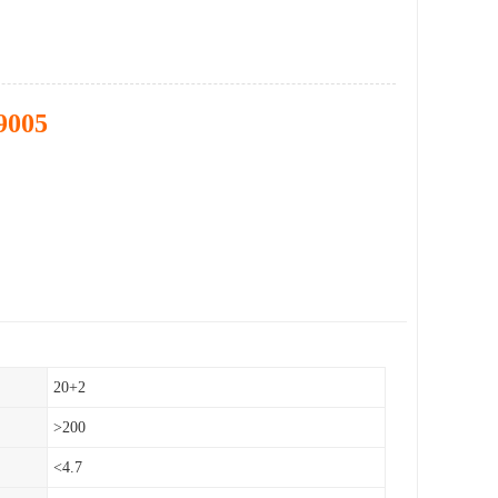
9005
20+2
>200
<4.7