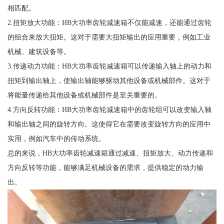
相匹配。
2.扭矩放大功能：HB大功率齿轮减速箱不仅能减速，还能通过齿轮
的组合来放大扭矩。这对于需要大扭矩输出的应用重要，例如工业
机械、建筑设备等。
3.传递动力功能：HB大功率齿轮减速箱可以传递输入轴上的动力和
扭矩到输出轴上，使输出轴能够驱动其他设备或机械部件。这对于
将能量传递给其他设备或机械部件是至关重要的。
4.方向反转功能：HB大功率齿轮减速箱中的齿轮组可以改变输入轴
和输出轴之间的旋转方向。这使得它在需要改变旋转方向的应用中
实用，例如汽车中的传动系统。
总的来说，HB大功率齿轮减速箱通过减速、扭矩放大、动力传递和
方向反转等功能，能够满足机械设备的需求，提供稳定的动力输
出。