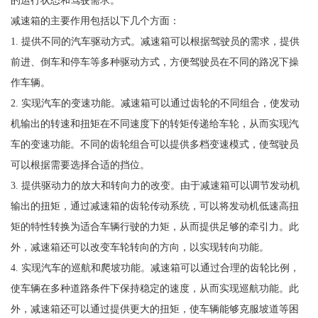
的运行状态和驾驶需求。
减速箱的主要作用包括以下几个方面：
1. 提供不同的汽车驱动方式。减速箱可以根据驾驶员的需求，提供
前进、倒车和停车等多种驱动方式，方便驾驶员在不同的路况下操
作车辆。
2. 实现汽车的变速功能。减速箱可以通过齿轮的不同组合，使发动
机输出的转速和扭矩在不同速度下的转矩传递给车轮，从而实现汽
车的变速功能。不同的齿轮组合可以提供多档变速模式，使驾驶员
可以根据需要选择合适的挡位。
3. 提供驱动力的放大和转向力的改变。由于减速箱可以调节发动机
输出的扭矩，通过减速箱的齿轮传动系统，可以将发动机低速高扭
矩的特性转换为适合车辆行驶的力矩，从而提供足够的牵引力。此
外，减速箱还可以改变车轮转向的方向，以实现转向功能。
4. 实现汽车的巡航和爬坡功能。减速箱可以通过合理的齿轮比例，
使车辆在多种道路条件下保持稳定的速度，从而实现巡航功能。此
外，减速箱还可以通过提供更大的扭矩，使车辆能够克服坡道等困