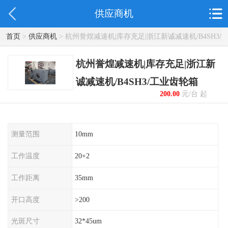
供应商机
首页
>
供应商机
> 杭州誉煌减速机|库存充足|浙江新诚减速机/B4SH3/
工业齿轮箱
杭州誉煌减速机|库存充足|浙江新
诚减速机/B4SH3/工业齿轮箱
200.00
元/台 起
测量范围
10mm
工作温度
20+2
工作距离
35mm
开口高度
>200
光斑尺寸
32*45um