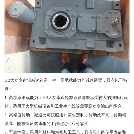
HB大功率齿轮减速箱是一种、高承载能力的减速装置，具有以下特
点：
1. 高功率承载能力：HB大功率齿轮减速箱能够承受较大的扭矩和载
荷，适用于大型机械设备和工业生产线等需要高功率输出的场合。
2. 高精度传动：减速比可按照用户需求定制，传动效率高，传动精
度高，能够保证减速箱的工作稳定性和可靠性。
3. 可靠性高：采用的材料和精密加工工艺，具有较长的使用寿命和