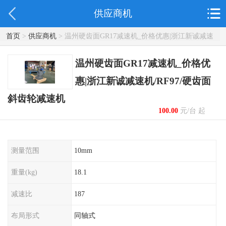
供应商机
首页
>
供应商机
> 温州硬齿面GR17减速机_价格优惠|浙江新诚减速
机/RF97/硬齿面斜齿轮减速机
温州硬齿面GR17减速机_价格优
惠|浙江新诚减速机/RF97/硬齿面
斜齿轮减速机
100.00
元/台 起
测量范围
10mm
重量(kg)
18.1
减速比
187
布局形式
同轴式