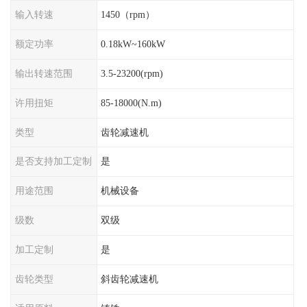
输入转速
1450（rpm）
额定功率
0.18kW~160kW
输出转速范围
3.5-23200(rpm)
许用扭矩
85-18000(N.m)
类型
齿轮减速机
是否支持加工定制
是
用途范围
机械设备
级数
双级
加工定制
是
齿轮类型
斜齿轮减速机