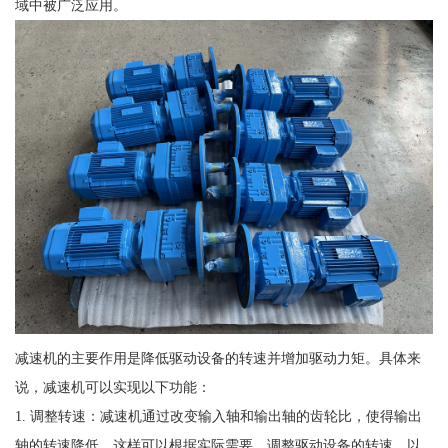
域中被广泛应用。
减速机的主要作用是降低驱动设备的转速并增加驱动力矩。具体来
说，减速机可以实现以下功能：
1. 调整转速：减速机通过改变输入轴和输出轴的齿轮比，使得输出
轴的转速降低。这样可以根据实际需要，调整驱动设备的转速，以