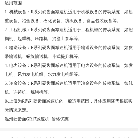
适用范围：
1. 机械设备：R系列硬齿面减速机适用于机械设备的传动系统，如起
重设备、冶金设备、石化设备、纺织设备、食品包装设备等。
2. 工程机械：R系列硬齿面减速机适用于工程机械的传动系统，如挖
掘机、起重机、压路机、混凝土泵车等。
3. 输送设备：R系列硬齿面减速机适用于输送设备的传动系统，如皮
带输送机、螺旋输送机、斗式提升机等。
4. 电力设备：R系列硬齿面减速机适用于电力设备的传动系统，如发
电机、风力发电机组、水力发电机组等。
5. 冶金设备：R系列硬齿面减速机适用于冶金设备的传动系统，如轧
机、连铸机、炼钢机等。
以上仅为R系列硬齿面减速机的一般适用范围，具体应用还需根据实
际情况来定。
温州硬齿面GR17减速机_价格优惠