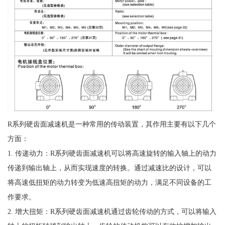
R系列硬齿面减速机是一种常用的传动装置，其作用主要有以下几个
方面：
1. 传递动力：R系列硬齿面减速机可以将高速旋转的输入轴上的动力
传递到输出轴上，从而实现速度的转换。通过减速比的设计，可以
将高速低扭矩的动力转变为低速高扭矩的动力，满足不同设备的工
作要求。
2. 增大扭矩：R系列硬齿面减速机通过齿轮传动的方式，可以将输入