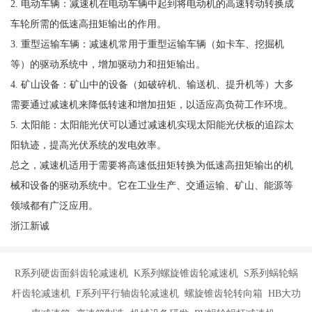
2. 电动车辆：减速机在电动车辆中起到将电动机的高速转动转换成
车轮所需的低速高扭矩输出的作用。
3. 重型运输车辆：减速机常用于重型运输车辆（如卡车、挖掘机
等）的驱动系统中，增加驱动力和扭矩输出。
4. 矿山设备：矿山中的设备（如破碎机、输送机、提升机等）大多
需要通过减速机来降低转速和增加扭矩，以适应高负荷工作环境。
5. 太阳能：太阳能光伏可以通过减速机实现太阳能光伏板的追踪太
阳轨迹，提高光伏系统的发电效率。
总之，减速机适用于需要将高速低扭矩转换为低速高扭矩输出的机
械和设备的驱动系统中。它在工业生产、交通运输、矿山、能源等
领域都有广泛应用。
浙江新诚
R系列硬齿面斜齿轮减速机 K系列螺旋锥齿轮减速机 S系列蜗轮蜗
杆齿轮减速机 F系列平行轴齿轮减速机 螺旋锥齿轮转向箱 HB大功