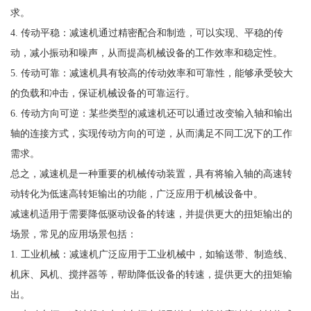
求。
4. 传动平稳：减速机通过精密配合和制造，可以实现、平稳的传
动，减小振动和噪声，从而提高机械设备的工作效率和稳定性。
5. 传动可靠：减速机具有较高的传动效率和可靠性，能够承受较大
的负载和冲击，保证机械设备的可靠运行。
6. 传动方向可逆：某些类型的减速机还可以通过改变输入轴和输出
轴的连接方式，实现传动方向的可逆，从而满足不同工况下的工作
需求。
总之，减速机是一种重要的机械传动装置，具有将输入轴的高速转
动转化为低速高转矩输出的功能，广泛应用于机械设备中。
减速机适用于需要降低驱动设备的转速，并提供更大的扭矩输出的
场景，常见的应用场景包括：
1. 工业机械：减速机广泛应用于工业机械中，如输送带、制造线、
机床、风机、搅拌器等，帮助降低设备的转速，提供更大的扭矩输
出。