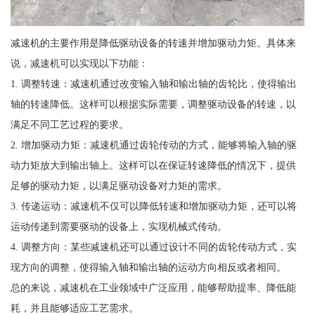
减速机的主要作用是降低驱动设备的转速并增加驱动力矩。具体来
说，减速机可以实现以下功能：
1. 调整转速：减速机通过改变输入轴和输出轴的齿轮比，使得输出
轴的转速降低。这样可以根据实际需要，调整驱动设备的转速，以
满足不同工艺过程的要求。
2. 增加驱动力矩：减速机通过齿轮传动的方式，能够将输入轴的驱
动力矩放大到输出轴上。这样可以在保证转速降低的情况下，提供
足够的驱动力矩，以满足驱动设备对力矩的需求。
3. 传递运动：减速机不仅可以降低转速和增加驱动力矩，还可以将
运动传递到需要驱动的设备上，实现机械式传动。
4. 调整方向：某些减速机还可以通过设计不同的齿轮传动方式，实
现方向的调整，使得输入轴和输出轴的运动方向相反或者相同。
总的来说，减速机在工业领域中广泛应用，能够帮助提率、降低能
耗，并且能够适应工艺需求。