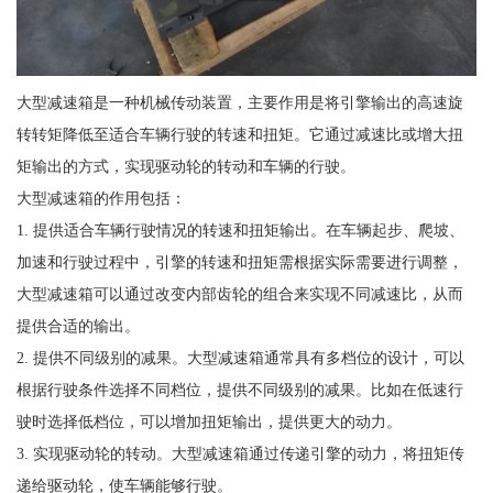
大型减速箱是一种机械传动装置，主要作用是将引擎输出的高速旋
转转矩降低至适合车辆行驶的转速和扭矩。它通过减速比或增大扭
矩输出的方式，实现驱动轮的转动和车辆的行驶。
大型减速箱的作用包括：
1. 提供适合车辆行驶情况的转速和扭矩输出。在车辆起步、爬坡、
加速和行驶过程中，引擎的转速和扭矩需根据实际需要进行调整，
大型减速箱可以通过改变内部齿轮的组合来实现不同减速比，从而
提供合适的输出。
2. 提供不同级别的减果。大型减速箱通常具有多档位的设计，可以
根据行驶条件选择不同档位，提供不同级别的减果。比如在低速行
驶时选择低档位，可以增加扭矩输出，提供更大的动力。
3. 实现驱动轮的转动。大型减速箱通过传递引擎的动力，将扭矩传
递给驱动轮，使车辆能够行驶。