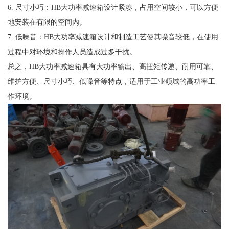
6. 尺寸小巧：HB大功率减速箱设计紧凑，占用空间较小，可以方便
地安装在有限的空间内。
7. 低噪音：HB大功率减速箱设计和制造工艺使其噪音较低，在使用
过程中对环境和操作人员造成过多干扰。
总之，HB大功率减速箱具有大功率输出、高扭矩传递、耐用可靠、
维护方便、尺寸小巧、低噪音等特点，适用于工业领域的高功率工
作环境。