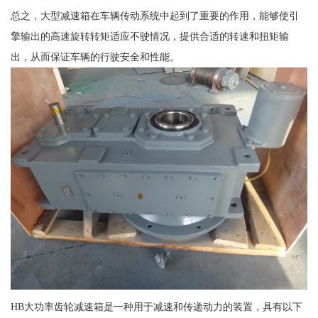
总之，大型减速箱在车辆传动系统中起到了重要的作用，能够使引
擎输出的高速旋转转矩适应不驶情况，提供合适的转速和扭矩输
出，从而保证车辆的行驶安全和性能。
HB大功率齿轮减速箱是一种用于减速和传递动力的装置，具有以下