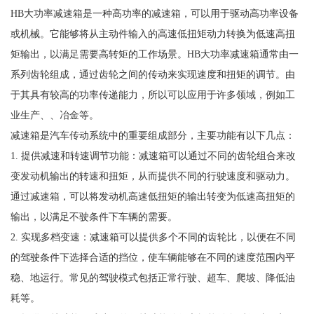
HB大功率减速箱是一种高功率的减速箱，可以用于驱动高功率设备
或机械。它能够将从主动件输入的高速低扭矩动力转换为低速高扭
矩输出，以满足需要高转矩的工作场景。HB大功率减速箱通常由一
系列齿轮组成，通过齿轮之间的传动来实现速度和扭矩的调节。由
于其具有较高的功率传递能力，所以可以应用于许多领域，例如工
业生产、、冶金等。
减速箱是汽车传动系统中的重要组成部分，主要功能有以下几点：
1. 提供减速和转速调节功能：减速箱可以通过不同的齿轮组合来改
变发动机输出的转速和扭矩，从而提供不同的行驶速度和驱动力。
通过减速箱，可以将发动机高速低扭矩的输出转变为低速高扭矩的
输出，以满足不驶条件下车辆的需要。
2. 实现多档变速：减速箱可以提供多个不同的齿轮比，以便在不同
的驾驶条件下选择合适的挡位，使车辆能够在不同的速度范围内平
稳、地运行。常见的驾驶模式包括正常行驶、超车、爬坡、降低油
耗等。