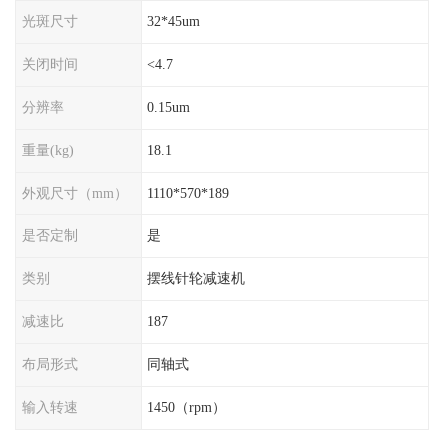
光斑尺寸
32*45um
关闭时间
<4.7
分辨率
0.15um
重量(kg)
18.1
外观尺寸（mm）
1110*570*189
是否定制
是
类别
摆线针轮减速机
减速比
187
布局形式
同轴式
输入转速
1450（rpm）