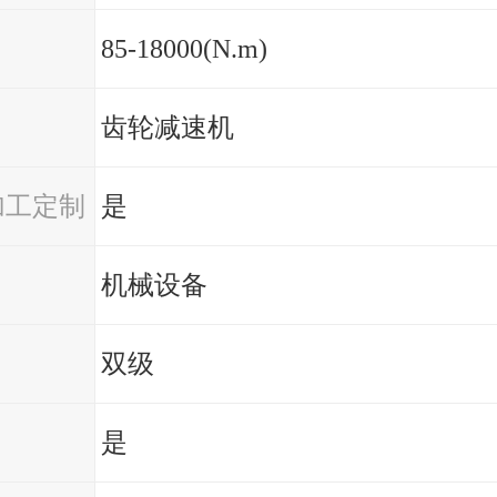
85-18000(N.m)
齿轮减速机
加工定制
是
机械设备
双级
是