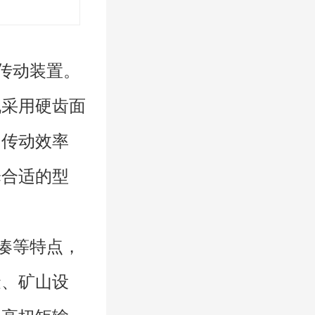
传动装置。
机采用硬齿面
、传动效率
择合适的型
凑等特点，
金、矿山设