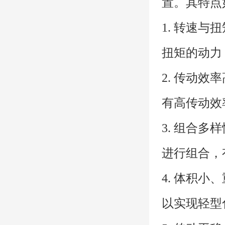
置。其特点
1. 转速
扭矩的动力
2. 传动
有高传动效
3. 组合
进行组合，
4. 体积
以实现轻型