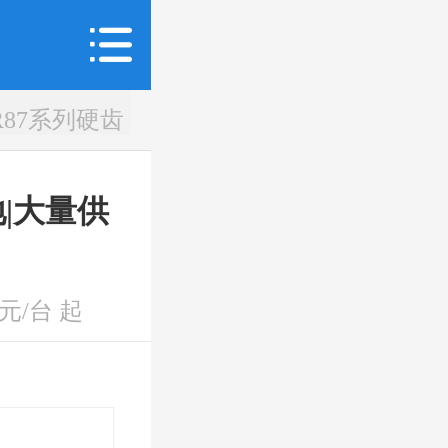
R87系列硬齿
地|大量供
元/台 起