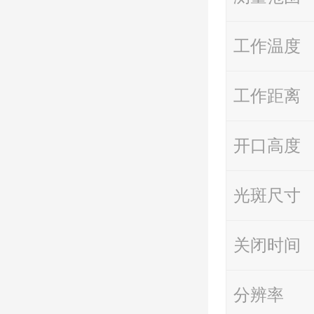
工作温度
工作距离
开口高度
光斑尺寸
关闭时间
分辨率