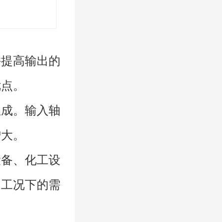
并提高输出的
优点。
组成。输入轴
增大。
设备、化工设
同工况下的需