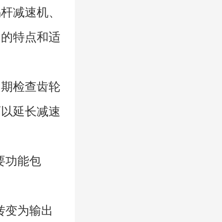
蜗杆减速机、
同的特点和适
定期检查齿轮
可以延长减速
要功能包
转变为输出