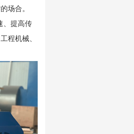
劣的场合。
速、提高传
、工程机械、