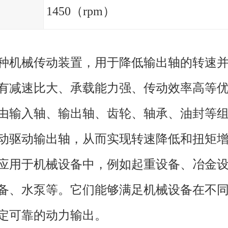
1450（rpm）
种机械传动装置，用于降低输出轴的转速
有减速比大、承载能力强、传动效率高等
由输入轴、输出轴、齿轮、轴承、油封等
动驱动输出轴，从而实现转速降低和扭矩
应用于机械设备中，例如起重设备、冶金
备、水泵等。它们能够满足机械设备在不
定可靠的动力输出。