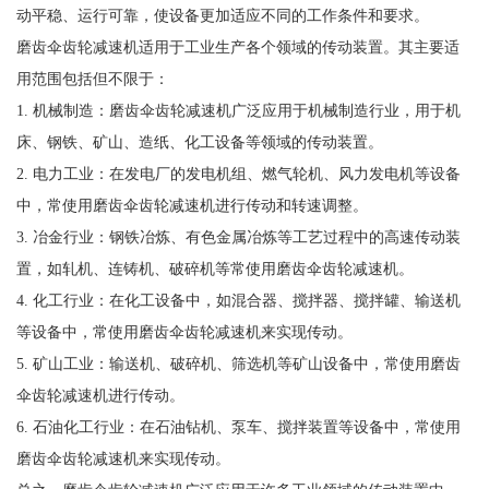
动平稳、运行可靠，使设备更加适应不同的工作条件和要求。
磨齿伞齿轮减速机适用于工业生产各个领域的传动装置。其主要适
用范围包括但不限于：
1. 机械制造：磨齿伞齿轮减速机广泛应用于机械制造行业，用于机
床、钢铁、矿山、造纸、化工设备等领域的传动装置。
2. 电力工业：在发电厂的发电机组、燃气轮机、风力发电机等设备
中，常使用磨齿伞齿轮减速机进行传动和转速调整。
3. 冶金行业：钢铁冶炼、有色金属冶炼等工艺过程中的高速传动装
置，如轧机、连铸机、破碎机等常使用磨齿伞齿轮减速机。
4. 化工行业：在化工设备中，如混合器、搅拌器、搅拌罐、输送机
等设备中，常使用磨齿伞齿轮减速机来实现传动。
5. 矿山工业：输送机、破碎机、筛选机等矿山设备中，常使用磨齿
伞齿轮减速机进行传动。
6. 石油化工行业：在石油钻机、泵车、搅拌装置等设备中，常使用
磨齿伞齿轮减速机来实现传动。