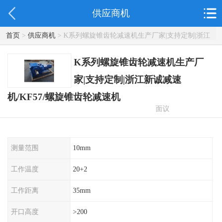
供应商机
首页
>
供应商机
> K系列螺旋锥齿轮减速机生产厂家|支持定制|浙江
新诚减速机/KF57/螺旋锥齿轮减速机
K系列螺旋锥齿轮减速机生产厂
家|支持定制|浙江新诚减速
机/KF57/螺旋锥齿轮减速机
面议
测量范围
10mm
工作温度
20+2
工作距离
35mm
开口高度
>200