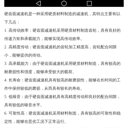
硬齿面减速机是一种采用硬质材料制造的减速机，其特点主要有以
下几点：
1. 高传动效率：硬齿面减速机采用硬质材料制造齿轮，具有良好的
传递力矩和承载能力，能够实现高传动效率。
2. 高精度传动：硬齿面减速机的齿轮加工精度高，齿轮配合间隙
小，能够提供的传动。
3. 高承载能力：由于硬齿面减速机采用硬质材料制造，具有较高的
耐磨损性和强度，能够承受较大的载荷。
4. 长寿命：硬齿面减速机具有较高的耐磨损性，能够在长时间的工
作中保持较低的磨损，从而具有较长的寿命。
5. 低噪音：由于硬齿面减速机具有高精度传动和良好的配合间隙，
具有较低的噪音水平。
6. 可靠性高：硬齿面减速机采用材料制造，具有较高的可靠性和稳
定性，能够在恶劣工况下正常运行。