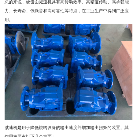
总的来说，硬齿面减速机具有高传动效率、高精度传动、高承载能
力、长寿命、低噪音和高可靠性等特点，在工业生产中得到广泛应
用。
减速机是用于降低旋转设备的输出速度并增加输出扭矩的装置。其
作用主要有以下几个方面：