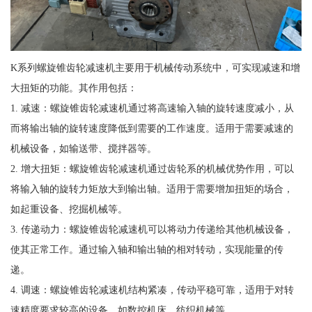
K系列螺旋锥齿轮减速机主要用于机械传动系统中，可实现减速和增
大扭矩的功能。其作用包括：
1. 减速：螺旋锥齿轮减速机通过将高速输入轴的旋转速度减小，从
而将输出轴的旋转速度降低到需要的工作速度。适用于需要减速的
机械设备，如输送带、搅拌器等。
2. 增大扭矩：螺旋锥齿轮减速机通过齿轮系的机械优势作用，可以
将输入轴的旋转力矩放大到输出轴。适用于需要增加扭矩的场合，
如起重设备、挖掘机械等。
3. 传递动力：螺旋锥齿轮减速机可以将动力传递给其他机械设备，
使其正常工作。通过输入轴和输出轴的相对转动，实现能量的传
递。
4. 调速：螺旋锥齿轮减速机结构紧凑，传动平稳可靠，适用于对转
速精度要求较高的设备，如数控机床、纺织机械等。