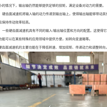
小的情况下，输出轴仍然能够提供足够的扭矩，满足设备对动力的需要。
动力：硬齿面减速机将输入轴的动力传递到输出轴上，使得输出轴能够带动
且保持传动效率较高。
转向：一些硬齿面减速机具有不同的输入/输出轴位置和方向的配置。这使得
功能可以在某些特殊的应用领域中提供方便，如转向变速箱等。
硬齿面减速机的主要功能在于降低转速、增加扭矩、传递动力和调整转向