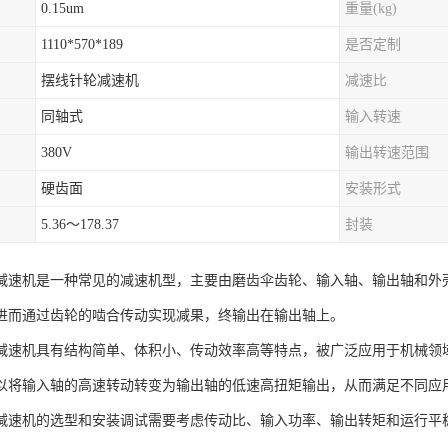
0.15um
重量(kg)
1110*570*189
是否定制
摆线针轮减速机
减速比
同轴式
输入转速
380V
输出转速范围
硬齿面
安装形式
5.36～178.37
封装
减速机是一种常见的减速机型，主要由磨齿伞齿轮、输入轴、输出轴和外
进而通过齿轮的啮合传动实现减果，终输出在输出轴上。
减速机具有结构简单、体积小、传动效率高等特点，被广泛应用于机械领
以将输入轴的高速转动转变为输出轴的低速高扭矩输出，从而满足不同应
减速机的选型和安装调试需要考虑传动比、输入功率、输出转矩和运行平