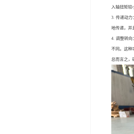
入轴扭矩较
3. 传递
地传递，并
4. 调整
不同。这种
总而言之，