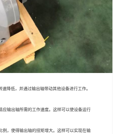
转速降低，并通过输出轴带动其他设备进行工作。
以适应输出轴所需的工作速度。这样可以使设备运行
动比例，使得输出轴的扭矩增大。这样可以实现在输