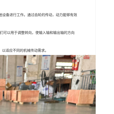
其他设备进行工作。通过齿轮的传动，动力能够有效
它们可以用于调整转向，使输入轴和输出轴的方向
，以适应不同的机械传动需求。