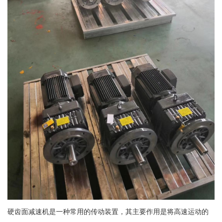
硬齿面减速机是一种常用的传动装置，其主要作用是将高速运动的