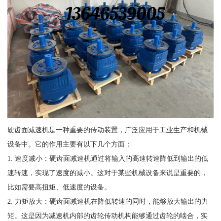
硬齿面减速机是一种重要的传动装置，广泛应用于工业生产和机械
设备中。它的作用主要有以下几个方面：
1. 速度减小：硬齿面减速机通过将输入的高速转速降低到输出的低
速转速，实现了速度的减小。这对于某些机械设备来说是重要的，
比如需要高扭矩、低速度的设备。
2. 力矩放大：硬齿面减速机在降低转速的同时，能够放大输出的力
矩。这是因为减速机内部的齿轮传动机构能够通过齿轮的啮合，实