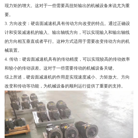
现力矩的增大。这对于一些需要高扭矩输出的机械设备来说尤为重
要。
3. 方向改变：硬齿面减速机具有传动方向改变的特点。通过正确设
计和安装减速机的输入、输出轴线方向，可以实现输入和输出轴线
的方向相互垂直或者平行。这种方式适用于需要改变传动方向的机
械装置。
4. 传动：硬齿面减速机具有的传动精度，可以实现较高的传动效率
和较小的传动误差。这对于一些需要传动的机械设备关键。
综上所述，硬齿面减速机的作用是实现速度减小、力矩放大、方向
改变和传动等功能，为机械设备的顺利运行提供了重要的支持。