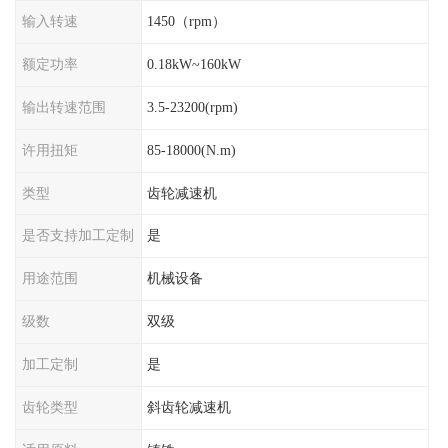
输入转速
1450（rpm）
额定功率
0.18kW~160kW
输出转速范围
3.5-23200(rpm)
许用扭矩
85-18000(N.m)
类型
齿轮减速机
是否支持加工定制
是
用途范围
机械设备
级数
双级
加工定制
是
齿轮类型
斜齿轮减速机