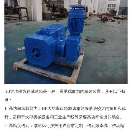
HB大功率齿轮减速箱是一种、高承载能力的减速装置，具有以下特
点：
1. 高功率承载能力：HB大功率齿轮减速箱能够承受较大的扭矩和载
荷，适用于大型机械设备和工业生产线等需要高功率输出的场合。
2. 高精度传动：减速比可按照用户需求定制，传动效率高，传动精