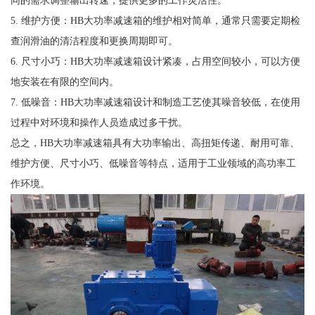
同的需求调整输出转速，提供更多的工作灵活性。
5. 维护方便：HB大功率减速箱的维护相对简单，通常只需要定期检
查润滑油的清洁程度和更换周期即可。
6. 尺寸小巧：HB大功率减速箱设计紧凑，占用空间较小，可以方便
地安装在有限的空间内。
7. 低噪音：HB大功率减速箱设计和制造工艺使其噪音较低，在使用
过程中对环境和操作人员造成过多干扰。
总之，HB大功率减速箱具有大功率输出、高扭矩传递、耐用可靠、
维护方便、尺寸小巧、低噪音等特点，适用于工业领域的高功率工
作环境。