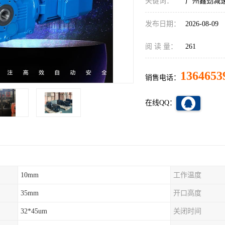
关键词：
广州鑫劲减速
发布日期：
2026-08-09
阅 读 量：
261
1364653
销售电话：
在线QQ：
10mm
工作温度
35mm
开口高度
32*45um
关闭时间