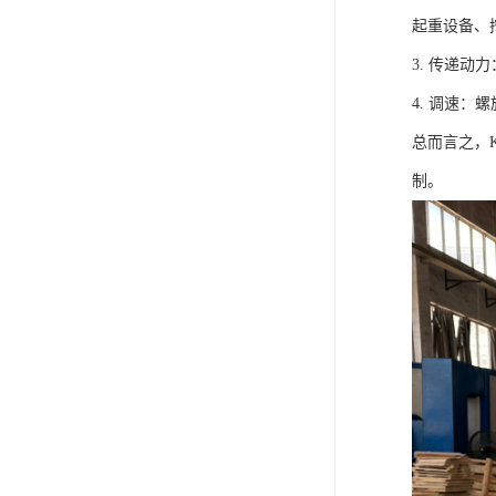
起重设备、
3. 传递
4. 调速
总而言之，
制。