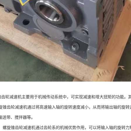
锥齿轮减速机主要用于机械传动系统中，可实现减速和增大扭矩的功能。
：螺旋锥齿轮减速机通过将高速输入轴的旋转速度减小，从而将输出轴的旋
输送带、搅拌器等。
扭矩：螺旋锥齿轮减速机通过齿轮系的机械优势作用，可以将输入轴的旋转