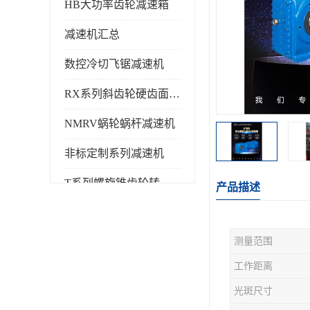
HB大功率齿轮减速箱
减速机汇总
数控冷切飞锯减速机
RX系列斜齿轮硬齿面减速机
NMRV蜗轮蜗杆减速机
非标定制系列减速机
T系列螺旋锥齿轮转向箱
产品描述
测量范围
工作距离
光斑尺寸