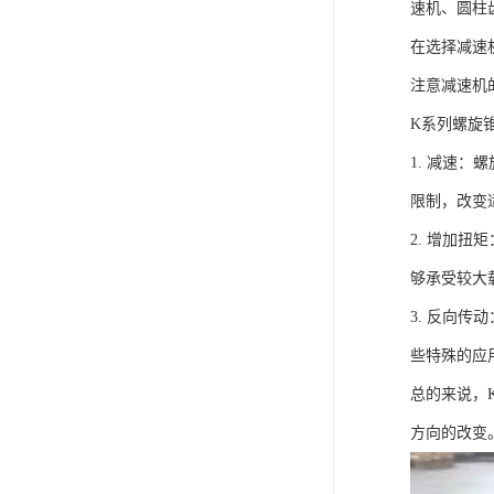
速机、圆柱
在选择减速
注意减速机
K系列螺旋
1. 减速
限制，改变
2. 增加
够承受较大
3. 反向
些特殊的应
总的来说，
方向的改变