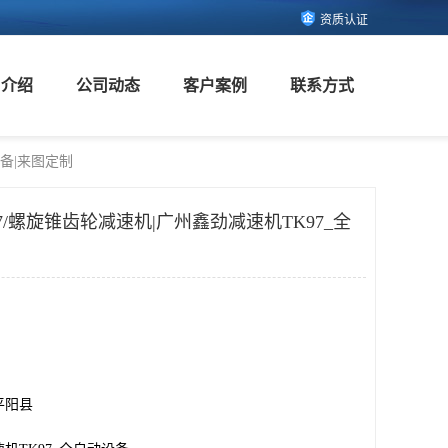
资质认证
司介绍
公司动态
客户案例
联系方式
设备|来图定制
7/螺旋锥齿轮减速机|广州鑫劲减速机TK97_全
平阳县