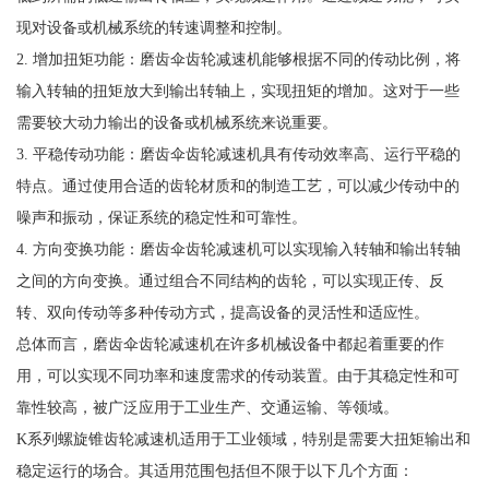
现对设备或机械系统的转速调整和控制。
2. 增加扭矩功能：磨齿伞齿轮减速机能够根据不同的传动比例，将
输入转轴的扭矩放大到输出转轴上，实现扭矩的增加。这对于一些
需要较大动力输出的设备或机械系统来说重要。
3. 平稳传动功能：磨齿伞齿轮减速机具有传动效率高、运行平稳的
特点。通过使用合适的齿轮材质和的制造工艺，可以减少传动中的
噪声和振动，保证系统的稳定性和可靠性。
4. 方向变换功能：磨齿伞齿轮减速机可以实现输入转轴和输出转轴
之间的方向变换。通过组合不同结构的齿轮，可以实现正传、反
转、双向传动等多种传动方式，提高设备的灵活性和适应性。
总体而言，磨齿伞齿轮减速机在许多机械设备中都起着重要的作
用，可以实现不同功率和速度需求的传动装置。由于其稳定性和可
靠性较高，被广泛应用于工业生产、交通运输、等领域。
K系列螺旋锥齿轮减速机适用于工业领域，特别是需要大扭矩输出和
稳定运行的场合。其适用范围包括但不限于以下几个方面：