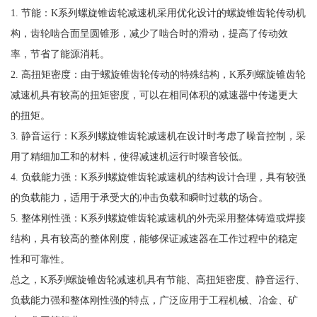
1. 节能：K系列螺旋锥齿轮减速机采用优化设计的螺旋锥齿轮传动机
构，齿轮啮合面呈圆锥形，减少了啮合时的滑动，提高了传动效
率，节省了能源消耗。
2. 高扭矩密度：由于螺旋锥齿轮传动的特殊结构，K系列螺旋锥齿轮
减速机具有较高的扭矩密度，可以在相同体积的减速器中传递更大
的扭矩。
3. 静音运行：K系列螺旋锥齿轮减速机在设计时考虑了噪音控制，采
用了精细加工和的材料，使得减速机运行时噪音较低。
4. 负载能力强：K系列螺旋锥齿轮减速机的结构设计合理，具有较强
的负载能力，适用于承受大的冲击负载和瞬时过载的场合。
5. 整体刚性强：K系列螺旋锥齿轮减速机的外壳采用整体铸造或焊接
结构，具有较高的整体刚度，能够保证减速器在工作过程中的稳定
性和可靠性。
总之，K系列螺旋锥齿轮减速机具有节能、高扭矩密度、静音运行、
负载能力强和整体刚性强的特点，广泛应用于工程机械、冶金、矿