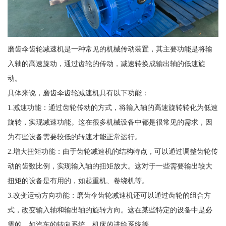
磨齿伞齿轮减速机是一种常见的机械传动装置，其主要功能是将输
入轴的高速旋动，通过齿轮的传动，减速转换成输出轴的低速旋
动。
具体来说，磨齿伞齿轮减速机具有以下功能：
1.减速功能：通过齿轮传动的方式，将输入轴的高速旋转转化为低速
旋转，实现减速功能。这在很多机械设备中都是很常见的需求，因
为有些设备需要较低的转速才能正常运行。
2.增大扭矩功能：由于齿轮减速机的结构特点，可以通过调整齿轮传
动的齿数比例，实现输入轴的扭矩放大。这对于一些需要输出较大
扭矩的设备是有用的，如起重机、卷绕机等。
3.改变运动方向功能：磨齿伞齿轮减速机还可以通过齿轮的组合方
式，改变输入轴和输出轴的旋转方向。这在某些特定的设备中是必
需的，如汽车的转向系统、机床的进给系统等。