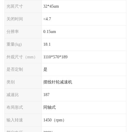
光斑尺寸
32*45um
关闭时间
<4.7
分辨率
0.15um
重量(kg)
18.1
外观尺寸（mm）
1110*570*189
是否定制
是
类别
摆线针轮减速机
减速比
187
布局形式
同轴式
输入转速
1450（rpm）