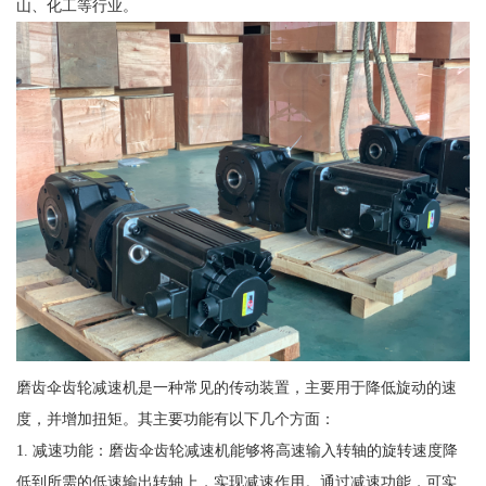
山、化工等行业。
磨齿伞齿轮减速机是一种常见的传动装置，主要用于降低旋动的速
度，并增加扭矩。其主要功能有以下几个方面：
1. 减速功能：磨齿伞齿轮减速机能够将高速输入转轴的旋转速度降
低到所需的低速输出转轴上，实现减速作用。通过减速功能，可实