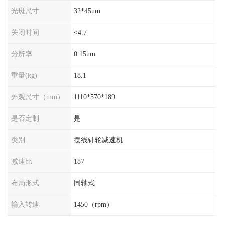
光斑尺寸
32*45um
关闭时间
<4.7
分辨率
0.15um
重量(kg)
18.1
外观尺寸（mm）
1110*570*189
是否定制
是
类别
摆线针轮减速机
减速比
187
布局形式
同轴式
输入转速
1450（rpm）