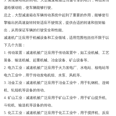
递给驱动轮，使车辆能够行驶。
总之，大型减速箱在车辆传动系统中起到了重要的作用，能够使引
擎输出的高速旋转转矩适应不驶情况，提供合适的转速和扭矩输
出，从而保证车辆的行驶安全和性能。
减速机广泛应用于机械设备和工业领域，适用范围包括但不限于以
下几个方面：
1. 传动装置：减速机被广泛应用于传动装置中，如工业机械、工艺
装备、输送机械、起重机械、冶金设备、矿山设备等。
2. 电力工业：减速机被广泛应用于火力发电厂、水电站、核电站等
电力工业中，用于传动发电机组、水泵、风机等。
3. 冶金工业：减速机被广泛应用于冶金工业中，用于轧钢机、连铸
机、轧辊机等设备的传动。
4. 矿山工业：减速机被广泛应用于矿山工业中，用于矿山提升机、
斗轮机、输送机等设备的传动。
5. 化工工业：减速机被广泛应用于化工工业中，用于搅拌机、反应