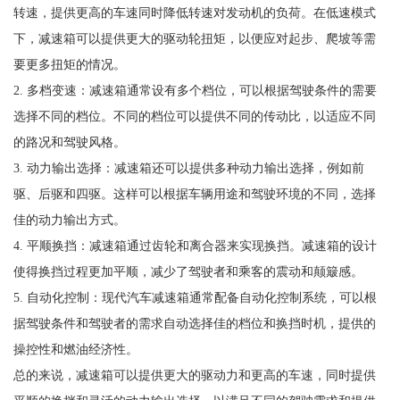
转速，提供更高的车速同时降低转速对发动机的负荷。在低速模式
下，减速箱可以提供更大的驱动轮扭矩，以便应对起步、爬坡等需
要更多扭矩的情况。
2. 多档变速：减速箱通常设有多个档位，可以根据驾驶条件的需要
选择不同的档位。不同的档位可以提供不同的传动比，以适应不同
的路况和驾驶风格。
3. 动力输出选择：减速箱还可以提供多种动力输出选择，例如前
驱、后驱和四驱。这样可以根据车辆用途和驾驶环境的不同，选择
佳的动力输出方式。
4. 平顺换挡：减速箱通过齿轮和离合器来实现换挡。减速箱的设计
使得换挡过程更加平顺，减少了驾驶者和乘客的震动和颠簸感。
5. 自动化控制：现代汽车减速箱通常配备自动化控制系统，可以根
据驾驶条件和驾驶者的需求自动选择佳的档位和换挡时机，提供的
操控性和燃油经济性。
总的来说，减速箱可以提供更大的驱动力和更高的车速，同时提供