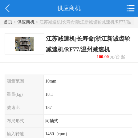
供应商机
首页
>
供应商机
> 江苏减速机|长寿命|浙江新诚齿轮减速机/RF77/温
州减速机
江苏减速机|长寿命|浙江新诚齿轮
减速机/RF77/温州减速机
100.00
元/台 起
测量范围
10mm
重量(kg)
18.1
减速比
187
布局形式
同轴式
输入转速
1450（rpm）