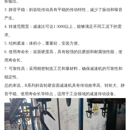
矩输出。
3. 静音平稳：斜齿轮传动具有平稳的传动特性，减少了振动和噪音
产生。
4. 转速范围宽：减速比可达1:3000以上，能够满足不同工况下的需
求。
5. 结构紧凑：体积小，重量轻，安装方便。
6. 使用寿命长：齿面硬度高，具有较强的抗磨损和耐腐蚀性能，使
用寿命长。
7. 可靠性高：采用精密制造工艺和量材料，确保减速机的可靠性和
稳定性。
总的来说，R系列斜齿轮硬齿面减速机具有传动效率高、转矩大、静
音平稳、使用寿命长等特点，适用于工业领域的减速传动设备。