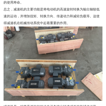
的使用寿命。
总之，减速机的主要功能是将电动机的高速旋转转换为输出轴较低
速的运动，并增加扭矩、转换方向、传递动力和减轻负载等。这使
得减速机在机械传动系统中起着重要的作用。