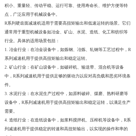
积小、重量轻、传动平稳、运行可靠、使用寿命长、维护方便等特
点，广泛应用于机械设备中。
R系列硬齿面减速机适用于需要高扭矩输出和低速运转的场景。它们
通常用于重型机械设备如冶金、矿山、水泥、造纸、化工和纺织等
行业。具体的适用场景包括：
1. 冶金行业：在冶金设备中，如炼钢、冶炼、轧钢等工艺过程中，R
系列减速机用于提供高扭矩输出和稳定运转。
2. 矿山行业：在矿山设备中，如破碎机、输送带、混合机等设备
中，R系列减速机用于提供足够的驱动力以应对高负载和恶劣环境条
件。
3. 水泥行业：在水泥生产过程中，如原料破碎、煤磨、熟料研磨等
设备中，R系列减速机用于提供高扭矩输出和稳定运转，以满足生产
需要。
4. 造纸行业：在造纸设备中，如浆料搅拌机、压榨机等设备中，R系
列减速机用于提供稳定的转速和高扭矩输出，以实现的操作和率的