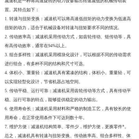
减速机是一种将高速旋转的动力设备输出转速减低的机械传动装
置。其特点如下：
1. 转速与扭矩变换：减速机可以将高速低扭矩的动力变换为低速高
扭矩的动力，适合于机械设备对转速与扭矩要求不同的情况。
2. 传动效率高：减速机采用传动方式，如齿轮传动、链传动等，具
有高传动效率，通常在94%以上。
3. 组合多样性：减速机采用模块化设计，可以根据不同的传动需求
进行组合，有多种不同的结构和尺寸可选。
4. 体积小、重量轻：减速机具有紧凑的结构，体积小、重量轻，可
以实现轻型化设计，节省机器占地空间。
5. 传动平稳、运行可靠：减速机采用齿轮传动等方式，具有传动平
稳、运行可靠的特点，能够提供稳定的动力输出。
6. 使用寿命长：减速机采用材料和严格的制造工艺，具有较长的使
用寿命，在正常使用条件下可达到数十年。
7. 维护方便：减速机结构简单、零件少，维护方便，更换零件*。
总之，减速机具有转速与扭矩变换、传动效率高、组合多样性、体