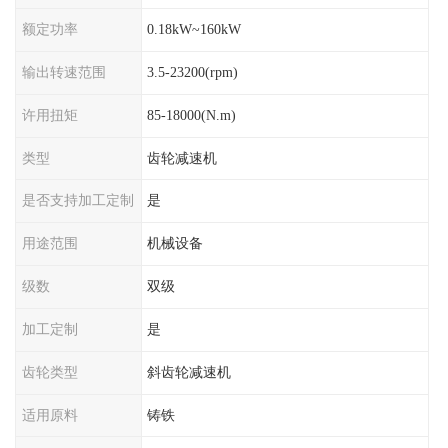
额定功率
0.18kW~160kW
输出转速范围
3.5-23200(rpm)
许用扭矩
85-18000(N.m)
类型
齿轮减速机
是否支持加工定制
是
用途范围
机械设备
级数
双级
加工定制
是
齿轮类型
斜齿轮减速机
适用原料
铸铁