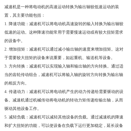
减速机是一种将电动机的高速运动转换为输出轴较低速运动的装
置，其主要功能包括：
1. 降速功能：减速机可以将电动机高速旋转的输入转换为输出轴较
低速的运动。这种降速功能常用于需要慢速运动或有较大扭矩需求
的设备中。
2. 增加扭矩：减速机可以通过减小输出轴的速度来增加扭矩。这对
于需要较大扭矩的设备来说重要，如起重机、输送机等设备。
3. 方向转换：减速机可以实现输入轴和输出轴的方向转换。通过适
当的齿轮传动组合，减速机可以将输入轴的旋转方向转换为输出轴
的相反方向。
4. 传递动力：减速机可以将电动机产生的动力传递给需要驱动的设
备。减速机通过机械传动将电动机的转动力矩传递给输出轴，从而
驱动其他设备工作。
5. 减轻负载：减速机可以减轻其他设备的负载。通过减速机的降速
和扩大扭矩的功能，可以使设备在负载下运行更加稳定，延长设备