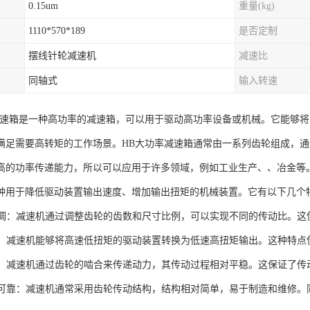
0.15um
重量(kg)
1110*570*189
是否定制
摆线针轮减速机
减速比
同轴式
输入转速
减速箱是一种高功率的减速箱，可以用于驱动高功率设备或机械。它能够
满足需要高转矩的工作场景。HB大功率减速箱通常由一系列齿轮组成，
高的功率传递能力，所以可以应用于许多领域，例如工业生产、、冶金等
种用于降低驱动装置输出速度、增加输出扭矩的机械装置。它有以下几个
比可调：减速机通过调整齿轮的齿数和尺寸比例，可以实现不同的传动比。
增加：减速机能够将高速低扭矩的驱动装置转换为低速高扭矩输出。这种特
平稳：减速机通过齿轮的啮合来传递动力，其传动过程相对平稳。这保证了
简单可靠：减速机通常采用齿轮传动结构，结构相对简单，易于制造和维修