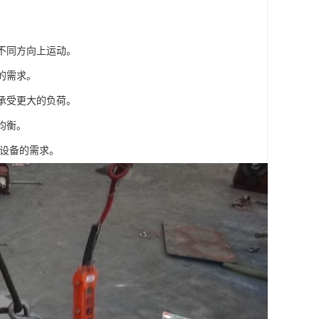
不同方向上运动。
的需求。
承受更大的负荷。
均衡。
械设备的需求。