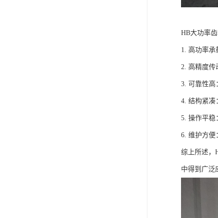
HB大功率
1. 高功
2. 高精
3. 可靠
4. 结构
5. 操作
6. 维护
综上所述，
中得到广泛