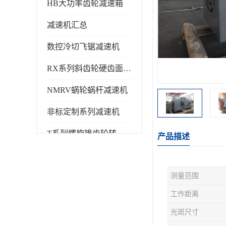
HB大功率齿轮减速箱
减速机汇总
数控冷切飞锯减速机
RX系列斜齿轮硬齿面减速机
NMRV蜗轮蜗杆减速机
非标定制系列减速机
T系列螺旋锥齿轮转向箱
产品描述
测量范围
工作距离
光斑尺寸