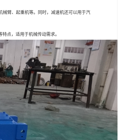
、机械臂、起重机等。同时，减速机还可以用于汽
等特点，适用于机械传动需求。