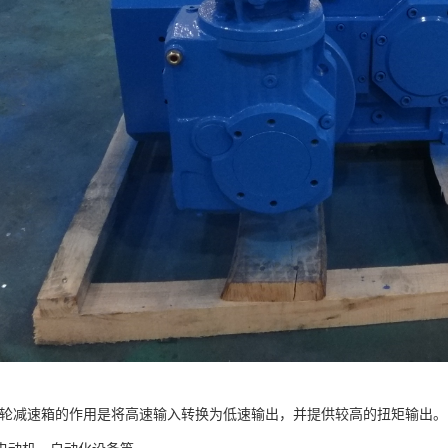
齿轮减速箱的作用是将高速输入转换为低速输出，并提供较高的扭矩输出