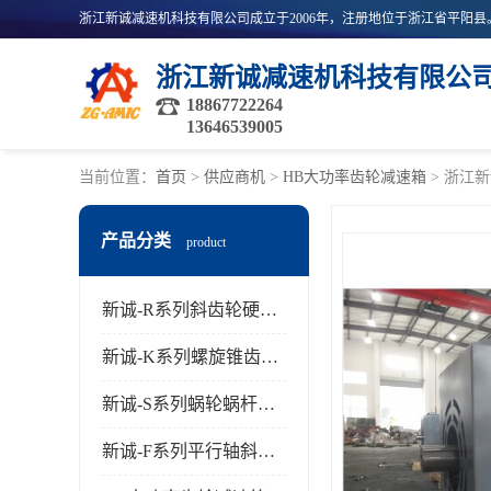
浙江新诚减速机科技有限公
18867722264
13646539005
当前位置：
首页
>
供应商机
>
HB大功率齿轮减速箱
> 浙江新
产品分类
product
新诚-R系列斜齿轮硬齿面减速机
新诚-K系列螺旋锥齿轮减速机
新诚-S系列蜗轮蜗杆齿轮减速机
新诚-F系列平行轴斜齿轮减速机