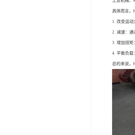
工业机械、
具体而言，
1. 改变
2. 减速
3. 增加
4. 平衡
总的来说，