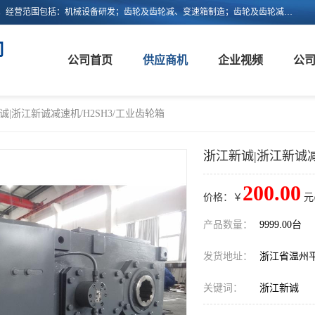
浙江新诚减速机科技有限公司成立于2006年，注册地位于浙江省平阳县。经营范围包括：机械设备研发；齿轮及齿轮减、变速箱制造；齿轮及齿轮减、变速箱销售；轴承、齿轮和传动部件制造；轴承、齿轮和传动部件销售；货物进出口；技术进出口等。
司
公司首页
供应商机
企业视频
公
诚|浙江新诚减速机/H2SH3/工业齿轮箱
浙江新诚|浙江新诚减
200.00
价格：￥
元
产品数量：
9999.00台
发货地址：
浙江省温州
关键词：
浙江新诚