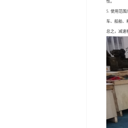
性。
5. 使用
车、船舶、
总之，减速