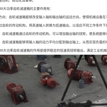
电动机、自动化设备等。
HB大功率齿轮减速箱的主要作用有：
运动方向：齿轮减速箱能够改变输入轴和输出轴的运动方向，使得机械设备在
：通过齿轮的传动机构，将高速输入转换为低速输出，以适应不同工作条件下
扭矩：齿轮减速箱通过齿轮的传动机构，可以增加输出轴的扭矩，使系统能够
负载：齿轮减速箱能够将输入轴的动力平均分配到输出轴上，从而实现负载的
HB大功率齿轮减速箱的作用是提供稳定的低速高扭矩输出，满足工业机