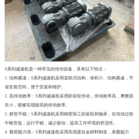
S系列减速机是一种常见的传动设备，具有以下特点：
1. 结构紧凑：S系列减速机采用直联式结构，体积小、结构紧凑，节
省安装空间，便于安装和维护。
2. 高传动效率：S系列减速机采用斜齿轮传动，传动效率高，摩擦损
失小，能够实现较高的传动效率。
3. 静音平稳：S系列减速机采用精密加工的齿轮和轴承，在传动过程
中噪音低，运行平稳，减少振动，提高工作环境的舒适性。
4. 载荷能力强：S系列减速机采用高强度合金材料制造，承载能力