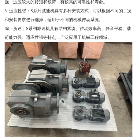
强，适应较大的转矩和载荷，有较高的可靠性和寿命。
5. 适应性强：S系列减速机具有多种安装方式，可以根据不同的工况
和安装要求进行选择，适用于不同的机械传动系统。
综上所述，S系列减速机具有结构紧凑、传动效率高、静音平稳、载
荷能力强、适应性强等特点，广泛应用于机械工程领域。