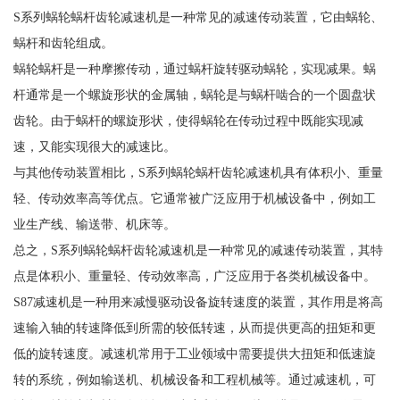
S系列蜗轮蜗杆齿轮减速机是一种常见的减速传动装置，它由蜗轮、
蜗杆和齿轮组成。
蜗轮蜗杆是一种摩擦传动，通过蜗杆旋转驱动蜗轮，实现减果。蜗
杆通常是一个螺旋形状的金属轴，蜗轮是与蜗杆啮合的一个圆盘状
齿轮。由于蜗杆的螺旋形状，使得蜗轮在传动过程中既能实现减
速，又能实现很大的减速比。
与其他传动装置相比，S系列蜗轮蜗杆齿轮减速机具有体积小、重量
轻、传动效率高等优点。它通常被广泛应用于机械设备中，例如工
业生产线、输送带、机床等。
总之，S系列蜗轮蜗杆齿轮减速机是一种常见的减速传动装置，其特
点是体积小、重量轻、传动效率高，广泛应用于各类机械设备中。
S87减速机是一种用来减慢驱动设备旋转速度的装置，其作用是将高
速输入轴的转速降低到所需的较低转速，从而提供更高的扭矩和更
低的旋转速度。减速机常用于工业领域中需要提供大扭矩和低速旋
转的系统，例如输送机、机械设备和工程机械等。通过减速机，可