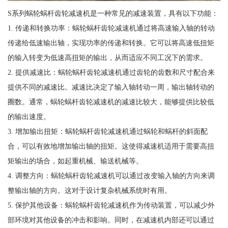
S系列蜗轮蜗杆齿轮减速机是一种常见的减速装置，具有以下功能：
1. 传递和转换功率：蜗轮蜗杆齿轮减速机通过将高速输入轴的转动
传递给低速输出轴，实现功率的传递和转换。它可以将高速低扭矩
的输入转变为低速高扭矩的输出，从而适应不同工况下的需求。
2. 提供减速比：蜗轮蜗杆齿轮减速机通过齿轮的齿数和尺寸配合来
提供不同的减速比。减速比决定了输入轴转动一周，输出轴转动的
圈数。通常，蜗轮蜗杆齿轮减速机的减速比较大，能够提供比较低
的输出速度。
3. 增加输出扭矩：蜗轮蜗杆齿轮减速机通过蜗轮和蜗杆的斜面配
合，可以有效地增加输出轴的扭矩。这使得减速机适用于需要高扭
矩输出的场合，如起重机械、输送机械等。
4. 调整方向：蜗轮蜗杆齿轮减速机可以通过改变输入轴的方向来调
整输出轴的方向。这对于设计复杂机械系统时有用。
5. 保护其他设备：蜗轮蜗杆齿轮减速机作为传动装置，可以减少外
部环境对其他设备的冲击和影响。同时，在减速机内部还可以通过