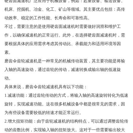
硬齿面减速机广泛应用于机械设备，例如：起重设备、输送设备、
机床、挖掘机、冶金、化工、矿山等领域。其主要优点包括：高传
动效率、稳定的工作性能、长寿命和可靠性高。
不过，需要注意的是使用硬齿面减速机时需要做好润滑和维护工
作，以确保减速机的正常运行。此外，在选择硬齿面减速机时，需
要根据具体的应用需求考虑其传动比、承载能力和适用环境等因
素。
磨齿伞齿轮减速机是一种常见的机械传动装置，其主要功能是将输
入轴的高速旋动，通过齿轮的传动，减速转换成输出轴的低速旋
动。
具体来说，磨齿伞齿轮减速机具有以下功能：
1.减速功能：通过齿轮传动的方式，将输入轴的高速旋转转化为低速
旋转，实现减速功能。这在很多机械设备中都是很常见的需求，因
为有些设备需要较低的转速才能正常运行。
2.增大扭矩功能：由于齿轮减速机的结构特点，可以通过调整齿轮传
动的齿数比例，实现输入轴的扭矩放大。这对于一些需要输出较大