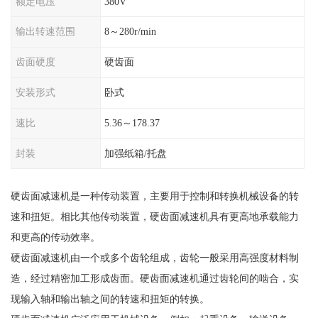
额定电压
380V
输出转速范围
8～280r/min
齿面硬度
硬齿面
安装形式
卧式
速比
5.36～178.37
封装
加强纸箱/托盘
硬齿面减速机是一种传动装置，主要用于控制和转换机械设备的转
速和扭矩。相比其他传动装置，硬齿面减速机具有更高地承载能力
和更高的传动效率。
硬齿面减速机由一个或多个齿轮组成，齿轮一般采用高强度材料制
造，经过精密加工形成齿面。硬齿面减速机通过齿轮间的啮合，实
现输入轴和输出轴之间的转速和扭矩的转换。