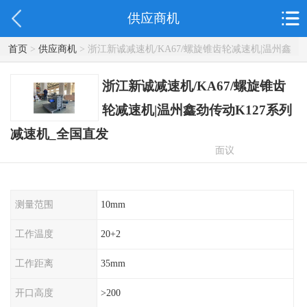
供应商机
首页
>
供应商机
> 浙江新诚减速机/KA67/螺旋锥齿轮减速机|温州鑫
劲传动K127系列减速机_全国直发
浙江新诚减速机/KA67/螺旋锥齿
轮减速机|温州鑫劲传动K127系列
减速机_全国直发
面议
测量范围
10mm
工作温度
20+2
工作距离
35mm
开口高度
>200