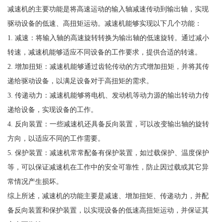
减速机的主要功能是将高速运动的输入轴减速传动到输出轴，实现
驱动设备的低速、高扭矩运动。减速机能够实现以下几个功能：
1. 减速：将输入轴的高速旋转转换为输出轴的低速旋转。通过减小
转速，减速机能够适应不同设备的工作要求，提供合适的转速。
2. 增加扭矩：减速机能够通过齿轮传动的方式增加扭矩，并将其传
递给驱动设备，以满足设备对于高扭矩的需求。
3. 传递动力：减速机能够将电机、发动机等动力源的输出转动力传
递给设备，实现设备的工作。
4. 反向装置：一些减速机还具备反向装置，可以改变输出轴的旋转
方向，以适应不同的工作需要。
5. 保护装置：减速机常常配备有保护装置，如过载保护、温度保护
等，可以保证减速机在工作中的安全可靠性，防止因过载或其它异
常情况产生损坏。
综上所述，减速机的功能主要是减速、增加扭矩、传递动力，并配
备反向装置和保护装置，以实现设备的低速高扭矩运动，并保证其