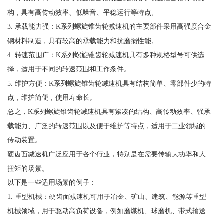
构，具有高传动效率、低噪音、平稳运行等特点。
3. 承载能力强：K系列螺旋锥齿轮减速机的主要部件采用高强度合金
钢材料制造，具有较高的承载能力和抗磨损性能。
4. 转速范围广：K系列螺旋锥齿轮减速机具有多种规格型号可供选
择，适用于不同的转速范围和工作条件。
5. 维护方便：K系列螺旋锥齿轮减速机具有结构简单、零部件少的特
点，维护简便，使用寿命长。
总之，K系列螺旋锥齿轮减速机具有紧凑的结构、高传动效率、强承
载能力、广泛的转速范围以及便于维护等特点，适用于工业领域的
传动装置。
硬齿面减速机广泛应用于各个行业，特别是在需要传输大功率和大
扭矩的场景。
以下是一些适用场景的例子：
1. 重型机械：硬齿面减速机可用于冶金、矿山、建筑、能源等重型
机械领域，用于驱动高负荷设备，例如磨煤机、球磨机、带式输送