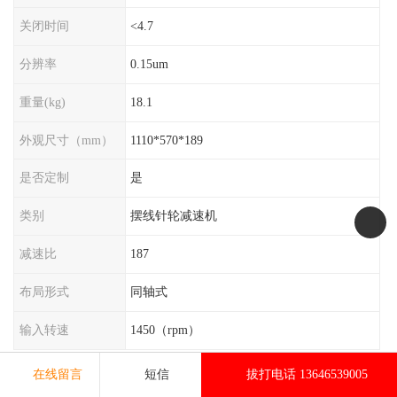
关闭时间
<4.7
分辨率
0.15um
重量(kg)
18.1
外观尺寸（mm）
1110*570*189
是否定制
是
类别
摆线针轮减速机
减速比
187
布局形式
同轴式
输入转速
1450（rpm）
在线留言
短信
拔打电话 13646539005
SA77环保部指定减速机是一种符合环保部要求的减速机产品。该减