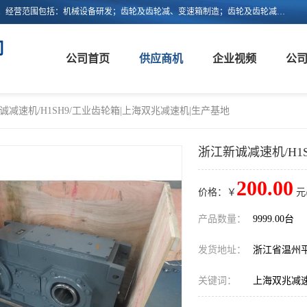
浙江新诚减速机科技有限公司成立于2006年，注册地位于浙江省平阳县。经营范围包括：机械设备研发；齿轮及齿轮减、变速箱制造；齿轮及齿轮减、变速箱销售；轴承、齿轮和传动部件制造；轴承、齿轮和传动部件销售；货物进出口；技术进出口等。
司
公司首页
供应商机
企业视频
公
诚减速机/H1SH9/工业齿轮箱|上海双兆减速机|生产基地
浙江新诚减速机/H1
200.00
价格：￥
元
产品数量：
9999.00台
发货地址：
浙江省温州
关键词：
上海双兆减