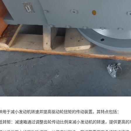
种用于减小发动机转速并提高驱动轮扭矩的传动装置。其特点包括：
速与低转矩：减速箱通过调整齿轮传动比例来减小发动机的转速，提供更高