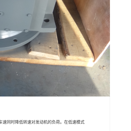
的车速同时降低转速对发动机的负荷。在低速模式