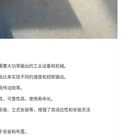
于需要大功率输出的工业设备和机械。
的齿比来实现不同的速度和扭矩输出。
高传动效率。
久性，可靠性高，使用寿命长。
平安装、立式安装等，增强了其适应性和安装灵活
于安装和布置。