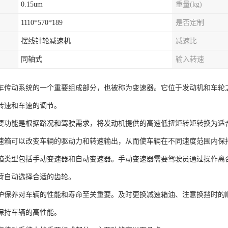
0.15um
重量(kg)
1110*570*189
是否定制
摆线针轮减速机
减速比
同轴式
输入转速
车传动系统的一个重要组成部分，也被称为变速器。它位于发动机和车轮
转速和车速的调节。
要功能是根据路况和驾驶需求，将发动机提供的高速低扭矩转矩转换为适
速箱可以改变车辆的驱动力和转速输出，从而使车辆在不同速度范围内保
箱类型包括手动变速器和自动变速器。手动变速器需要驾驶员通过操作离
荷自动选择合适的齿轮。
护保养对车辆的性能和寿命至关重要。及时更换减速箱油、注意换挡时的
保持车辆的高性能。