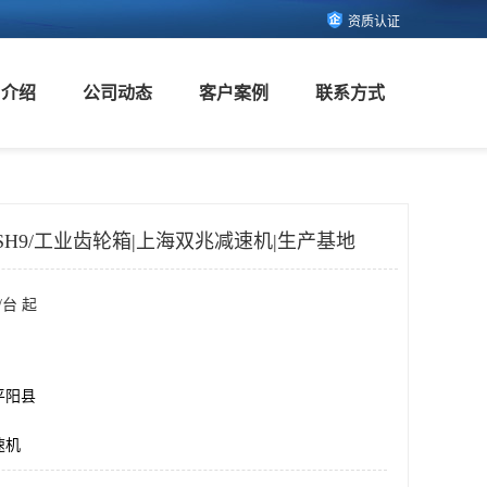
资质认证
司介绍
公司动态
客户案例
联系方式
SH9/工业齿轮箱|上海双兆减速机|生产基地
/台 起
平阳县
速机