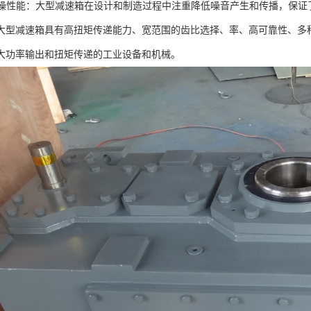
的降噪性能：大型减速箱在设计和制造过程中注重降低噪音产生和传播，保
大型减速箱具有高扭矩传递能力、宽范围的齿比选择、率、高可靠性、多
大功率输出和扭矩传递的工业设备和机械。