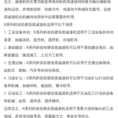
总之，减速机的主要功能是将电动机的高速旋转转换为输出轴较低
速的运动，并增加扭矩、转换方向、传递动力和减轻负载等。这使
得减速机在机械传动系统中起着重要的作用。
R系列斜齿轮硬齿面减速机适用于以下场景：
1. 工业设备传动：R系列斜齿轮硬齿面减速机适用于工业设备的传动
装置，如输送机、提升机、搅拌机、压缩机等。
2. 基础建设：R系列斜齿轮硬齿面减速机可以用于基础建设项目，如
桥梁建设、隧道施工、土石方工程等。
3. 交通运输：R系列斜齿轮硬齿面减速机可以应用于交通运输领域，
如机车、船舶、汽车等的传动系统。
4. 冶金矿山：R系列斜齿轮硬齿面减速机可以用于冶金矿山行业的设
备和机械，如破碎机、磁选机、篦冷机等。
5. 石油化工：R系列斜齿轮硬齿面减速机适用于石油化工行业的设备
和机械，如泵、搅拌器、搅拌桶等。
总而言之，R系列斜齿轮硬齿面减速机适用于需要大扭矩输出的工业
领域，具有传动效率高、承载能力大、寿命长等特点。