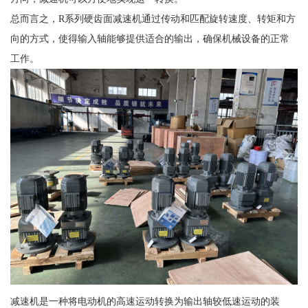
总而言之，R系列硬齿面减速机通过传动和匹配旋转速度、转矩和方
向的方式，使得输入轴能够提供适合的输出，确保机械设备的正常
工作。
减速机是一种将电动机的高速运动转换为输出轴较低速运动的装