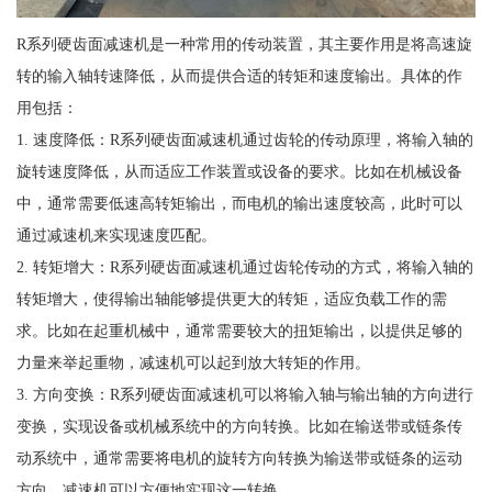
R系列硬齿面减速机是一种常用的传动装置，其主要作用是将高速旋
转的输入轴转速降低，从而提供合适的转矩和速度输出。具体的作
用包括：
1. 速度降低：R系列硬齿面减速机通过齿轮的传动原理，将输入轴的
旋转速度降低，从而适应工作装置或设备的要求。比如在机械设备
中，通常需要低速高转矩输出，而电机的输出速度较高，此时可以
通过减速机来实现速度匹配。
2. 转矩增大：R系列硬齿面减速机通过齿轮传动的方式，将输入轴的
转矩增大，使得输出轴能够提供更大的转矩，适应负载工作的需
求。比如在起重机械中，通常需要较大的扭矩输出，以提供足够的
力量来举起重物，减速机可以起到放大转矩的作用。
3. 方向变换：R系列硬齿面减速机可以将输入轴与输出轴的方向进行
变换，实现设备或机械系统中的方向转换。比如在输送带或链条传
动系统中，通常需要将电机的旋转方向转换为输送带或链条的运动
方向，减速机可以方便地实现这一转换。