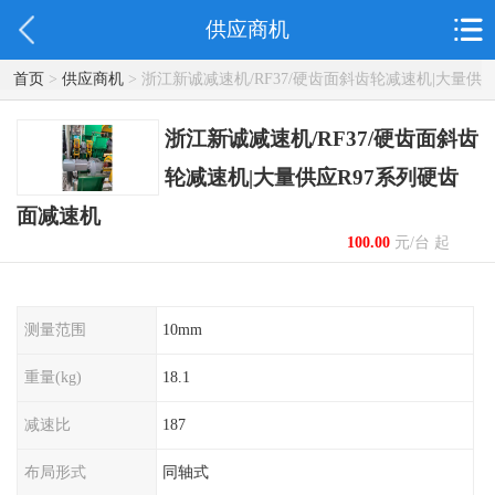
供应商机
首页
>
供应商机
> 浙江新诚减速机/RF37/硬齿面斜齿轮减速机|大量供
应R97系列硬齿面减速机
浙江新诚减速机/RF37/硬齿面斜齿
轮减速机|大量供应R97系列硬齿
面减速机
100.00
元/台 起
测量范围
10mm
重量(kg)
18.1
减速比
187
布局形式
同轴式