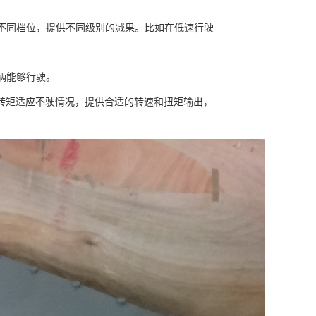
择不同档位，提供不同级别的减果。比如在低速行驶
辆能够行驶。
转矩适应不驶情况，提供合适的转速和扭矩输出，