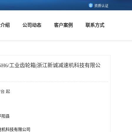
资质认证
司介绍
公司动态
客户案例
联系方式
SH6/工业齿轮箱|浙江新诚减速机科技有限公
/台 起
平阳县
速机科技有限公司