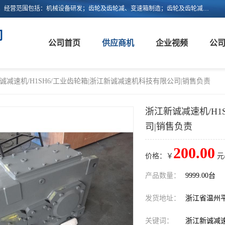
浙江新诚减速机科技有限公司成立于2006年，注册地位于浙江省平阳县。经营范围包括：机械设备研发；齿轮及齿轮减、变速箱制造；齿轮及齿轮减、变速箱销售；轴承、齿轮和传动部件制造；轴承、齿轮和传动部件销售；货物进出口；技术进出口等。
司
公司首页
供应商机
企业视频
公
新诚减速机/H1SH6/工业齿轮箱|浙江新诚减速机科技有限公司|销售负责
浙江新诚减速机/H1
司|销售负责
200.00
价格：￥
元
产品数量：
9999.00台
发货地址：
浙江省温州
关键词：
浙江新诚减