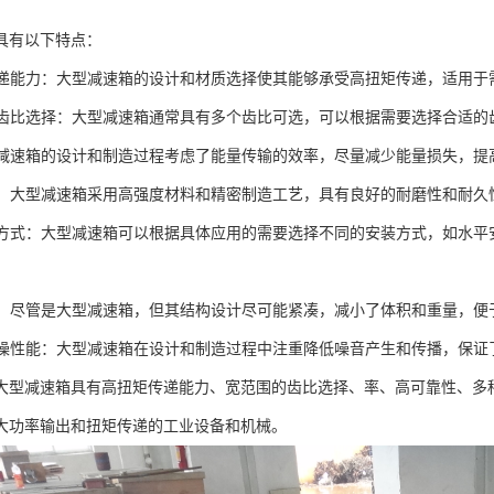
具有以下特点：
矩传递能力：大型减速箱的设计和材质选择使其能够承受高扭矩传递，适用
围的齿比选择：大型减速箱通常具有多个齿比可选，可以根据需要选择合适
大型减速箱的设计和制造过程考虑了能量传输的效率，尽量减少能量损失，提
靠性：大型减速箱采用高强度材料和精密制造工艺，具有良好的耐磨性和耐
安装方式：大型减速箱可以根据具体应用的需要选择不同的安装方式，如水
紧凑：尽管是大型减速箱，但其结构设计尽可能紧凑，减小了体积和重量，便
的降噪性能：大型减速箱在设计和制造过程中注重降低噪音产生和传播，保
大型减速箱具有高扭矩传递能力、宽范围的齿比选择、率、高可靠性、多
大功率输出和扭矩传递的工业设备和机械。