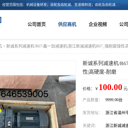
浙江新诚减速机科技有限公司成立于2006年，注册地位于浙江省平阳县。经营范围包括：机械设备研发；齿轮及齿轮减、变速箱制造；齿轮及齿轮减、变速箱销售；轴承、齿轮和传动部件制造；轴承、齿轮和传动部件销售；货物进出口；技术进出口等。
司
公司首页
供应商机
企业视频
公
机
> 新诚系列减速机/R67/鑫一劲减速机|浙江新诚减速机R67_强耐腐蚀性|
新诚系列减速机/R6
性|高硬度-耐磨
100.00
价格：￥
元
产品数量：
9999.00台
发货地址：
浙江省温州
关键词：
浙江新诚减速