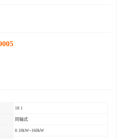
9005
18.1
同轴式
0.18kW~160kW