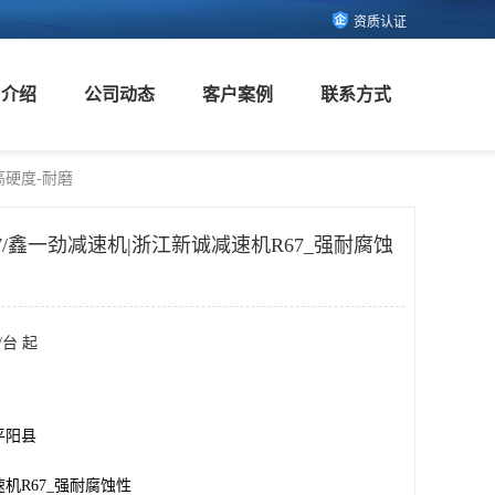
资质认证
司介绍
公司动态
客户案例
联系方式
高硬度-耐磨
7/鑫一劲减速机|浙江新诚减速机R67_强耐腐蚀
/台 起
平阳县
机R67_强耐腐蚀性