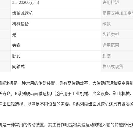
3.5-23200(rpm)
许用扭矩
齿轮减速机
是否支持加工定
机械设备
级数
是
齿轮类型
铸铁
适用范围
卧式
封装
同轴式
样品或现货
面减速机是一种常用的传动装置，具有高传动效率、大传动扭矩和稳定性
长寿命。R系列硬齿面减速机广泛应用于工业机械、冶金设备、矿山机械
输出扭矩选择，以满足不同设备的需要。R系列硬齿面减速机还具有紧凑
机是一种常用的传动装置，其主要作用是将高速运动的输入轴的转速降低