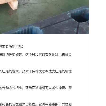
的主要功能包括：
输出轴的低速旋转。这个过程可以有效地减小机械设
输入扭矩的增大。这对于传输大功率或大扭矩的机械
其他传动方式相比，硬齿面减速机可以减少噪音、摩
承受较高的负载和冲击负载。它具有较高的可靠性和