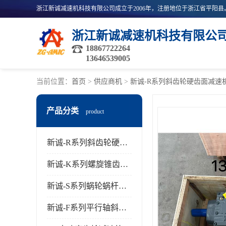
浙江新诚减速机科技有限公
18867722264
13646539005
当前位置：
首页
>
供应商机
>
新诚-R系列斜齿轮硬齿面减速
产品分类
product
新诚-R系列斜齿轮硬齿面减速机
新诚-K系列螺旋锥齿轮减速机
新诚-S系列蜗轮蜗杆齿轮减速机
新诚-F系列平行轴斜齿轮减速机