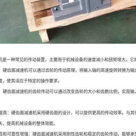
机是一种常见的传动装置，主要用于机械设备的速度减小和扭矩增大。它
减小：硬齿面减速机可以通过齿轮的传动原理，将输入轴的高速旋转转换为
度，使其适应于特定的操作要求。
增大：硬齿面减速机的齿轮传动可以通过改变齿轮的大小和齿数比例，实现
效率提高：硬齿面减速机采用硬齿面的设计，可以提供更高的传动效率。与
失，提高机械设备的整体效能。
稳定性和可靠性增强：硬齿面减速机采用刚性齿轮和稳定的齿轮传动，能够