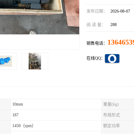
发布日期：
2026-08-07
阅 读 量：
288
1364653
销售电话：
在线QQ：
10mm
重量(kg)
187
布局形式
1450（rpm）
额定功率