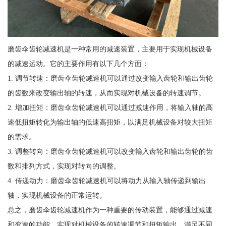
磨齿伞齿轮减速机是一种常用的减速装置，主要用于实现机械设备
的减速运动。它的主要作用有以下几个方面：
1. 调节转速：磨齿伞齿轮减速机可以通过改变输入齿轮和输出齿轮
的齿数来改变输出轴的转速，从而实现对机械设备的转速调节。
2. 增加扭矩：磨齿伞齿轮减速机可以通过减速作用，将输入轴的高
速低扭矩转化为输出轴的低速高扭矩，以满足机械设备对较大扭矩
的需求。
3. 调整转向：磨齿伞齿轮减速机可以改变输入齿轮和输出齿轮的齿
数和排列方式，实现对转向的调整。
4. 传递动力：磨齿伞齿轮减速机可以将动力从输入轴传递到输出
轴，实现机械设备的正常运转。
总之，磨齿伞齿轮减速机作为一种重要的传动装置，能够通过减速
和变速的功能，实现对机械设备的转速调节和扭矩输出，满足不同