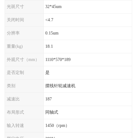
光斑尺寸
32*45um
关闭时间
<4.7
分辨率
0.15um
重量(kg)
18.1
外观尺寸（mm）
1110*570*189
是否定制
是
类别
摆线针轮减速机
减速比
187
布局形式
同轴式
输入转速
1450（rpm）