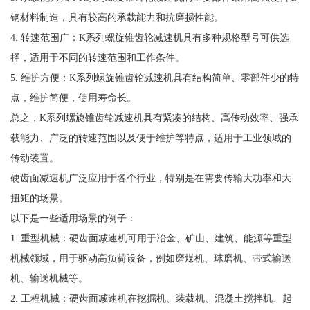
钢材料制造，具有较高的承载能力和抗磨损性能。
4. 转速范围广：K系列螺旋锥齿轮减速机具有多种规格型号可供选
择，适用于不同的转速范围和工作条件。
5. 维护方便：K系列螺旋锥齿轮减速机具有结构简单、零部件少的特
点，维护简便，使用寿命长。
总之，K系列螺旋锥齿轮减速机具有紧凑的结构、高传动效率、强承
载能力、广泛的转速范围以及便于维护等特点，适用于工业领域的
传动装置。
硬齿面减速机广泛应用于各个行业，特别是在需要传输大功率和大
扭矩的场景。
以下是一些适用场景的例子：
1. 重型机械：硬齿面减速机可用于冶金、矿山、建筑、能源等重型
机械领域，用于驱动高负荷设备，例如磨煤机、球磨机、带式输送
机、输送机械等。
2. 工程机械：硬齿面减速机在挖掘机、装载机、混凝土搅拌机、起