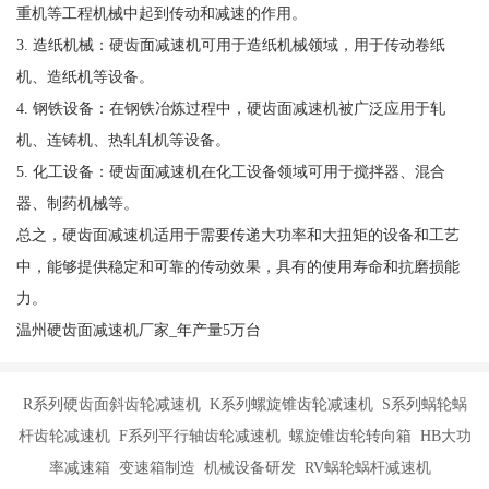
重机等工程机械中起到传动和减速的作用。
3. 造纸机械：硬齿面减速机可用于造纸机械领域，用于传动卷纸
机、造纸机等设备。
4. 钢铁设备：在钢铁冶炼过程中，硬齿面减速机被广泛应用于轧
机、连铸机、热轧轧机等设备。
5. 化工设备：硬齿面减速机在化工设备领域可用于搅拌器、混合
器、制药机械等。
总之，硬齿面减速机适用于需要传递大功率和大扭矩的设备和工艺
中，能够提供稳定和可靠的传动效果，具有的使用寿命和抗磨损能
力。
温州硬齿面减速机厂家_年产量5万台
R系列硬齿面斜齿轮减速机 K系列螺旋锥齿轮减速机 S系列蜗轮蜗
杆齿轮减速机 F系列平行轴齿轮减速机 螺旋锥齿轮转向箱 HB大功
率减速箱 变速箱制造 机械设备研发 RV蜗轮蜗杆减速机