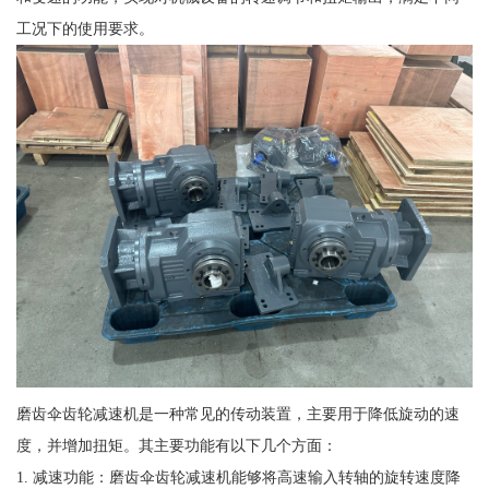
工况下的使用要求。
磨齿伞齿轮减速机是一种常见的传动装置，主要用于降低旋动的速
度，并增加扭矩。其主要功能有以下几个方面：
1. 减速功能：磨齿伞齿轮减速机能够将高速输入转轴的旋转速度降