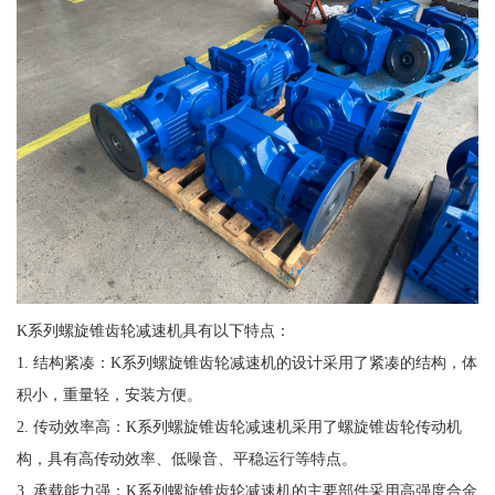
K系列螺旋锥齿轮减速机具有以下特点：
1. 结构紧凑：K系列螺旋锥齿轮减速机的设计采用了紧凑的结构，体
积小，重量轻，安装方便。
2. 传动效率高：K系列螺旋锥齿轮减速机采用了螺旋锥齿轮传动机
构，具有高传动效率、低噪音、平稳运行等特点。
3. 承载能力强：K系列螺旋锥齿轮减速机的主要部件采用高强度合金