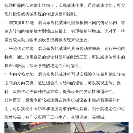
低到所需的低速输出转轴上，实现减速作用。通过减速功能，可实
现对设备或机械系统的转速调整和控制。
2. 增加扭矩功能：磨齿伞齿轮减速机能够根据不同的传动比例，将
输入转轴的扭矩放大到输出转轴上，实现扭矩的增加。这对于一些
需要较大动力输出的设备或机械系统来说重要。
3. 平稳传动功能：磨齿伞齿轮减速机具有传动效率高、运行平稳的
特点。通过使用合适的齿轮材质和的制造工艺，可以减少传动中的
噪声和振动，保证系统的稳定性和可靠性。
4. 方向变换功能：磨齿伞齿轮减速机可以实现输入转轴和输出转轴
之间的方向变换。通过组合不同结构的齿轮，可以实现正传、反
转、双向传动等多种传动方式，提高设备的灵活性和适应性。
总体而言，磨齿伞齿轮减速机在许多机械设备中都起着重要的作
用，可以实现不同功率和速度需求的传动装置。由于其稳定性和可
靠性较高，被广泛应用于工业生产、交通运输、等领域。