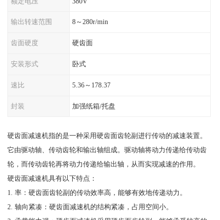
额定电压
380V
输出转速范围
8～280r/min
齿面硬度
硬齿面
安装形式
卧式
速比
5.36～178.37
封装
加强纸箱/托盘
硬齿面减速机指的是一种采用硬齿面齿轮副进行传动的减速装置。
它由驱动轴、传动齿轮和输出轴组成。驱动轴将动力传递给传动齿
轮，而传动齿轮再将动力传递给输出轴，从而实现减速的作用。
硬齿面减速机具有以下特点：
1. 率：硬齿面齿轮副的传动效率高，能够有效地传递动力。
2. 轴向紧凑：硬齿面减速机的结构紧凑，占用空间小。