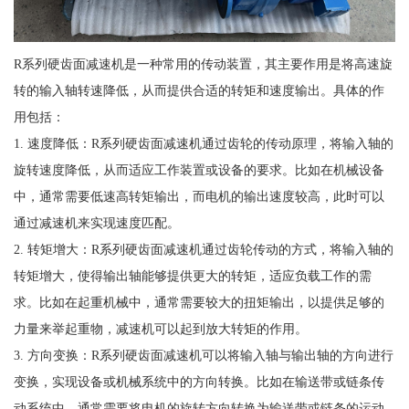
R系列硬齿面减速机是一种常用的传动装置，其主要作用是将高速旋
转的输入轴转速降低，从而提供合适的转矩和速度输出。具体的作
用包括：
1. 速度降低：R系列硬齿面减速机通过齿轮的传动原理，将输入轴的
旋转速度降低，从而适应工作装置或设备的要求。比如在机械设备
中，通常需要低速高转矩输出，而电机的输出速度较高，此时可以
通过减速机来实现速度匹配。
2. 转矩增大：R系列硬齿面减速机通过齿轮传动的方式，将输入轴的
转矩增大，使得输出轴能够提供更大的转矩，适应负载工作的需
求。比如在起重机械中，通常需要较大的扭矩输出，以提供足够的
力量来举起重物，减速机可以起到放大转矩的作用。
3. 方向变换：R系列硬齿面减速机可以将输入轴与输出轴的方向进行
变换，实现设备或机械系统中的方向转换。比如在输送带或链条传
动系统中，通常需要将电机的旋转方向转换为输送带或链条的运动