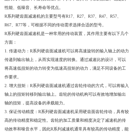
性能、低噪音、长寿命等优点。
R系列硬齿面减速机的主要型号有R17、R27、R37、R47、R57、
R67、R77等，可根据不同的传动需求选择合适的型号。
R系列硬齿面减速机是一种常用的传动装置，其作用主要有以下几个
方面：
1. 传递动力：R系列硬齿面减速机可以将高速旋转的输入轴上的动力
传递到输出轴上，从而实现速度的转换。通过减速比的设计，可以
将高速低扭矩的动力转变为低速高扭矩的动力，满足不同设备的工
作要求。
2. 增大扭矩：R系列硬齿面减速机通过齿轮传动的方式，可以将输入
轴上的扭矩转移到输出轴上。齿轮的传动机构可以有效地增加输出
轴的扭矩，提高设备的承载能力。
3. 保证传动精度：R系列硬齿面减速机采用硬齿面齿轮传动，具有较
高的传动精度和稳定性。齿轮的加工质量和精度决定了减速机的传
动效率和噪音水平，因此R系列减速机通常具有较高的传动精度，能