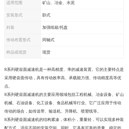
适用范围
矿山、冶金、水泥
安装形式
卧式
封装
加强纸箱/托盘
传动布置形式
同轴式
样品或现货
现货
R系列硬齿面减速机是一种高精度、率的减速装置。它的主要特点是
采用硬齿面传动，具有传动效率高、承载能力强、传动精度高等优
点。
R系列硬齿面减速机的主要应用领域包括工程机械、冶金设备、矿山
机械、石油设备、化工设备、食品机械等行业。它广泛应用于传动
传动的场合，如传送带、输送机、升降机、喷塑线等。
R系列硬齿面减速机的结构紧凑，体积小，重量轻，可以实现多种装
配方式，适应不同的安装空间。同时，它具有可靠的质量、稳定的