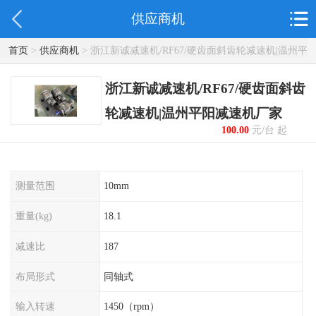
供应商机
首页
>
供应商机
> 浙江新诚减速机/RF67/硬齿面斜齿轮减速机|温州平
阳减速机厂家
浙江新诚减速机/RF67/硬齿面斜齿
轮减速机|温州平阳减速机厂家
100.00
元/台 起
测量范围
10mm
重量(kg)
18.1
减速比
187
布局形式
同轴式
输入转速
1450（rpm）