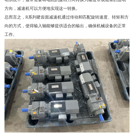
方向，减速机可以方便地实现这一转换。
总而言之，R系列硬齿面减速机通过传动和匹配旋转速度、转矩和方
向的方式，使得输入轴能够提供适合的输出，确保机械设备的正常
工作。