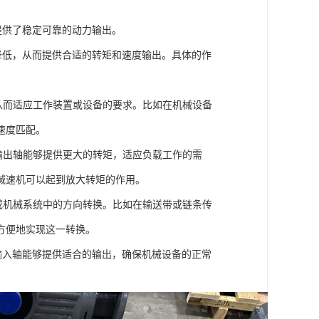
提供了稳定可靠的动力输出。
降低，从而提供合适的转矩和速度输出。具体的作
，从而适应工作装置或设备的要求。比如在机械设备
速度匹配。
得输出轴能够提供更大的转矩，适应负载工作的需
减速机可以起到放大转矩的作用。
备或机械系统中的方向转换。比如在输送带或链条传
方便地实现这一转换。
输入轴能够提供适合的输出，确保机械设备的正常