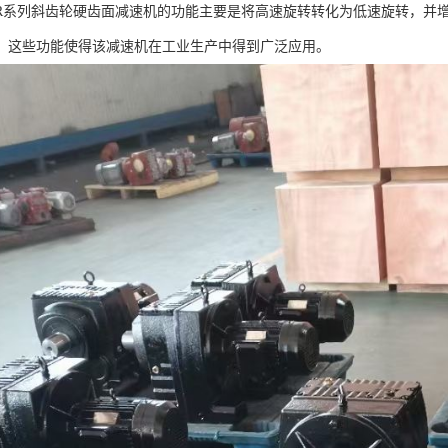
R系列斜齿轮硬齿面减速机的功能主要是将高速旋转转化为低速旋转，并
。这些功能使得该减速机在工业生产中得到广泛应用。