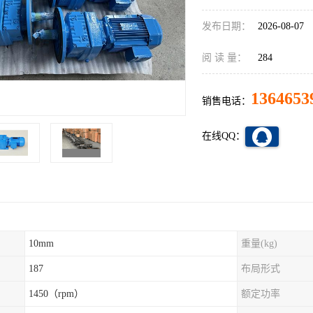
发布日期：
2026-08-07
阅 读 量：
284
1364653
销售电话：
在线QQ：
10mm
重量(kg)
187
布局形式
1450（rpm）
额定功率