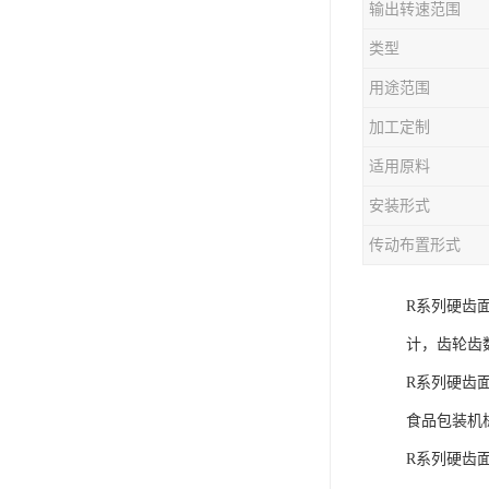
输出转速范围
类型
用途范围
加工定制
适用原料
安装形式
传动布置形式
R系列硬齿
计，齿轮齿
R系列硬齿
食品包装机
R系列硬齿