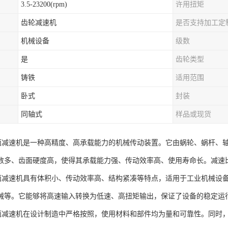
3.5-23200(rpm)
许用扭矩
齿轮减速机
是否支持加工定
机械设备
级数
是
齿轮类型
铸铁
适用范围
卧式
封装
同轴式
样品或现货
面减速机是一种高精度、高承载能力的机械传动装置。它由蜗轮、蜗杆、
数多、齿面硬度高，使得其承载能力强、传动效率高、使用寿命长。减速
面减速机具有体积小、传动效率高、结构紧凑等特点，适用于工业机械设
械等。它能够将高速输入转换为低速、高扭矩输出，保证了设备的稳定运
面减速机在设计制造中严格按照，使用材料和部件均为量和可靠性。同时