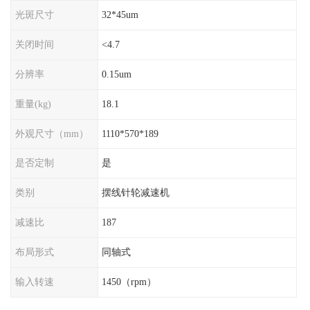
光斑尺寸
32*45um
关闭时间
<4.7
分辨率
0.15um
重量(kg)
18.1
外观尺寸（mm）
1110*570*189
是否定制
是
类别
摆线针轮减速机
减速比
187
布局形式
同轴式
输入转速
1450（rpm）