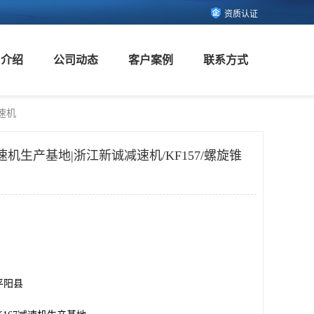
资质认证
司介绍
公司动态
客户案例
联系方式
减速机
速机生产基地|浙江新诚减速机/KF157/螺旋锥
平阳县