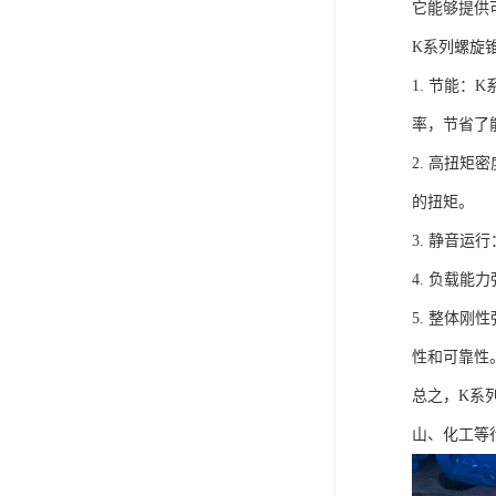
它能够提供
K系列螺旋
1. 节能
率，节省了
2. 高扭
的扭矩。
3. 静音
4. 负载
5. 整体
性和可靠性
总之，K系
山、化工等