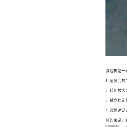
减速机是一
1. 速度
2. 转矩
3. 轴向
4. 调整
总的来说，