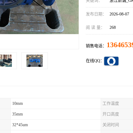
关键词：
浙江新诚_G
发布日期：
2026-08-07
阅 读 量：
268
1364653
销售电话：
在线QQ：
10mm
工作温度
35mm
开口高度
32*45um
关闭时间