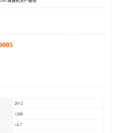
K167减速机生产基地
9005
20+2
>200
<4.7