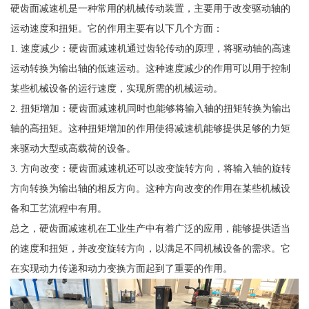
硬齿面减速机是一种常用的机械传动装置，主要用于改变驱动轴的
运动速度和扭矩。它的作用主要有以下几个方面：
1. 速度减少：硬齿面减速机通过齿轮传动的原理，将驱动轴的高速
运动转换为输出轴的低速运动。这种速度减少的作用可以用于控制
某些机械设备的运行速度，实现所需的机械运动。
2. 扭矩增加：硬齿面减速机同时也能够将输入轴的扭矩转换为输出
轴的高扭矩。这种扭矩增加的作用使得减速机能够提供足够的力矩
来驱动大型或高载荷的设备。
3. 方向改变：硬齿面减速机还可以改变旋转方向，将输入轴的旋转
方向转换为输出轴的相反方向。这种方向改变的作用在某些机械设
备和工艺流程中有用。
总之，硬齿面减速机在工业生产中有着广泛的应用，能够提供适当
的速度和扭矩，并改变旋转方向，以满足不同机械设备的需求。它
在实现动力传递和动力变换方面起到了重要的作用。