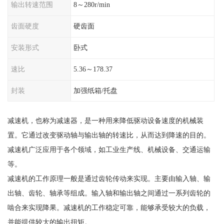
输出转速范围
8～280r/min
齿面硬度
硬齿面
安装形式
卧式
速比
5.36～178.37
封装
加强纸箱/托盘
减速机，也称为减速器，是一种用来降低驱动设备速度的机械装
置。它通过改变驱动轴与输出轴的转速比，从而达到降速的目的。
减速机广泛应用于各个领域，如工业生产线、机械设备、交通运输
等。
减速机的工作原理一般是通过齿轮传动来实现。主要由输入轴、输
出轴、齿轮、轴承等组成。输入轴和输出轴之间通过一系列齿轮的
啮合来实现降果。减速机的工作稳定可靠，能够承受较大的负载，
并能提供较大的输出扭矩。