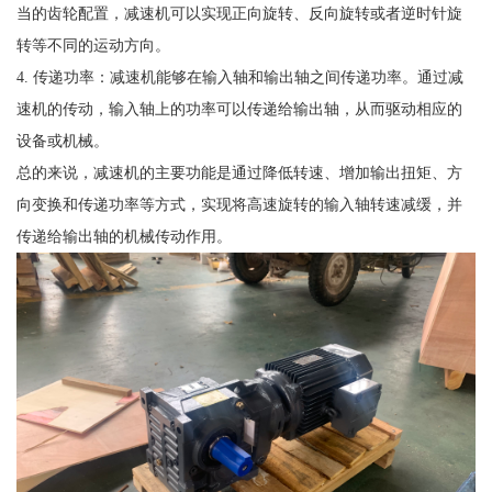
当的齿轮配置，减速机可以实现正向旋转、反向旋转或者逆时针旋
转等不同的运动方向。
4. 传递功率：减速机能够在输入轴和输出轴之间传递功率。通过减
速机的传动，输入轴上的功率可以传递给输出轴，从而驱动相应的
设备或机械。
总的来说，减速机的主要功能是通过降低转速、增加输出扭矩、方
向变换和传递功率等方式，实现将高速旋转的输入轴转速减缓，并
传递给输出轴的机械传动作用。